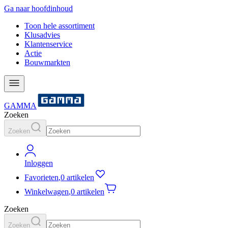
Ga naar hoofdinhoud
Toon hele assortiment
Klusadvies
Klantenservice
Actie
Bouwmarkten
GAMMA
Zoeken
Zoeken
Inloggen
Favorieten
,
0 artikelen
Winkelwagen
,
0 artikelen
Zoeken
Zoeken