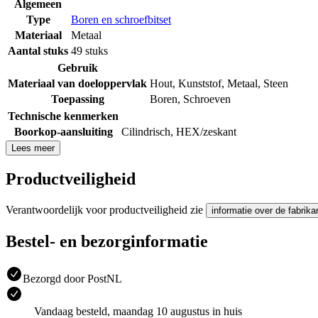
Algemeen
Type
Boren en schroefbitset
Materiaal
Metaal
Aantal stuks
49 stuks
Gebruik
Materiaal van doeloppervlak
Hout
,
Kunststof
,
Metaal
,
Steen
Toepassing
Boren
,
Schroeven
Technische kenmerken
Boorkop-aansluiting
Cilindrisch
,
HEX/zeskant
Lees meer
Productveiligheid
Verantwoordelijk voor productveiligheid zie
informatie over de fabrika
Bestel- en bezorginformatie
Bezorgd door PostNL
Vandaag besteld, maandag 10 augustus in huis