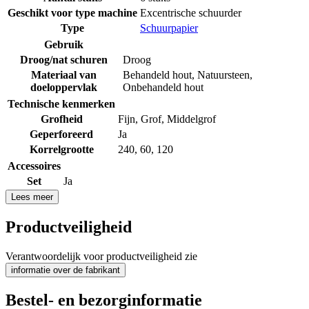
Geschikt voor type machine
Excentrische schuurder
Type
Schuurpapier
Gebruik
Droog/nat schuren
Droog
Materiaal van
Behandeld hout
,
Natuursteen
,
doeloppervlak
Onbehandeld hout
Technische kenmerken
Grofheid
Fijn
,
Grof
,
Middelgrof
Geperforeerd
Ja
Korrelgrootte
240
,
60
,
120
Accessoires
Set
Ja
Lees meer
Productveiligheid
Verantwoordelijk voor productveiligheid zie
informatie over de fabrikant
Bestel- en bezorginformatie