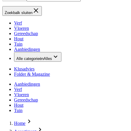
Zoekbalk sluiten
Verf
Vloeren
Gereedschap
Hout
Tuin
Aanbiedingen
Alle categorieën
Alles
Klusadvies
Folder & Magazine
Aanbiedingen
Verf
Vloeren
Gereedschap
Hout
Tuin
Home