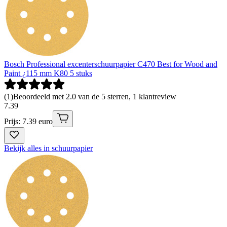
Bosch Professional excenterschuurpapier C470 Best for Wood and
Paint ¿115 mm K80 5 stuks
(
1
)
Beoordeeld met 2.0 van de 5 sterren, 1 klantreview
7
.
39
Prijs: 7.39 euro
Bekijk alles in schuurpapier