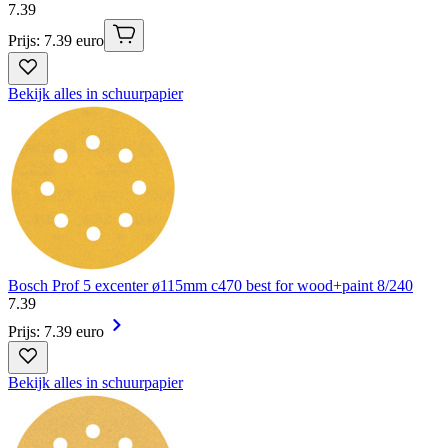
7
.
39
Prijs: 7.39 euro
Bekijk alles in schuurpapier
Bosch Prof 5 excenter ø115mm c470 best for wood+paint 8/240
7
.
39
Prijs: 7.39 euro
Bekijk alles in schuurpapier