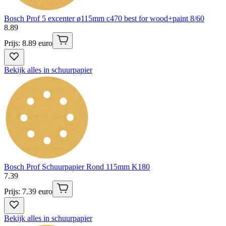
Bosch Prof 5 excenter ø115mm c470 best for wood+paint 8/60
8
.
89
Prijs: 8.89 euro
Bekijk alles in schuurpapier
Bosch Prof Schuurpapier Rond 115mm K180
7
.
39
Prijs: 7.39 euro
Bekijk alles in schuurpapier