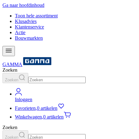
Ga naar hoofdinhoud
Toon hele assortiment
Klusadvies
Klantenservice
Actie
Bouwmarkten
GAMMA
Zoeken
Zoeken
Inloggen
Favorieten
,
0 artikelen
Winkelwagen
,
0 artikelen
Zoeken
Zoeken