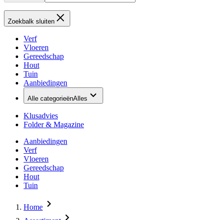
Zoekbalk sluiten
Verf
Vloeren
Gereedschap
Hout
Tuin
Aanbiedingen
Alle categorieën
Alles
Klusadvies
Folder & Magazine
Aanbiedingen
Verf
Vloeren
Gereedschap
Hout
Tuin
Home