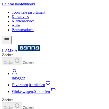
Ga naar hoofdinhoud
Toon hele assortiment
Klusadvies
Klantenservice
Actie
Bouwmarkten
GAMMA
Zoeken
Zoeken
Inloggen
Favorieten
,
0 artikelen
Winkelwagen
,
0 artikelen
Zoeken
Zoeken