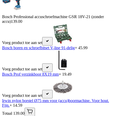
Bosch Professional accuschroefmachine GSR 18V-21 (zonder
accu)
139.00
Voeg product toe aan set
Bosch boren en schroefbitset V-line 91-delig
+ 45.99
Voeg product toe aan set
Bosch Prof verzinkboor 8X19 mm
+ 19.49
Voeg product toe aan set
Irwin nylon borstel Ø75 mm voor (accu)boormachine. Voor hout.
Fijn.
+ 14.59
Totaal 139.00