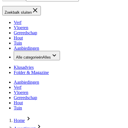
Zoekbalk sluiten
Verf
Vloeren
Gereedschap
Hout
Tuin
Aanbiedingen
Alle categorieën
Alles
Klusadvies
Folder & Magazine
Aanbiedingen
Verf
Vloeren
Gereedschap
Hout
Tuin
Home