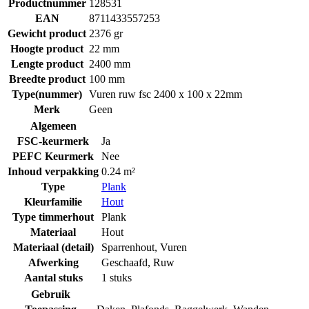
Productnummer
128531
EAN
8711433557253
Gewicht product
2376 gr
Hoogte product
22 mm
Lengte product
2400 mm
Breedte product
100 mm
Type(nummer)
Vuren ruw fsc 2400 x 100 x 22mm
Merk
Geen
Algemeen
FSC-keurmerk
Ja
PEFC Keurmerk
Nee
Inhoud verpakking
0.24 m²
Type
Plank
Kleurfamilie
Hout
Type timmerhout
Plank
Materiaal
Hout
Materiaal (detail)
Sparrenhout
,
Vuren
Afwerking
Geschaafd
,
Ruw
Aantal stuks
1 stuks
Gebruik