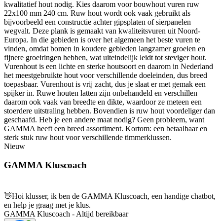
kwalitatief hout nodig. Kies daarom voor bouwhout vuren ruw
22x100 mm 240 cm. Ruw hout wordt ook vaak gebruikt als
bijvoorbeeld een constructie achter gipsplaten of sierpanelen
wegvalt. Deze plank is gemaakt van kwaliteitsvuren uit Noord-
Europa. In die gebieden is over het algemeen het beste vuren te
vinden, omdat bomen in koudere gebieden langzamer groeien en
fijnere groeiringen hebben, wat uiteindelijk leidt tot steviger hout.
Vurenhout is een lichte en sterke houtsoort en daarom in Nederland
het meestgebruikte hout voor verschillende doeleinden, dus breed
toepasbaar. Vurenhout is vrij zacht, dus je slaat er met gemak een
spijker in. Ruwe houten latten zijn onbehandeld en verschillen
daarom ook vaak van breedte en dikte, waardoor ze meteen een
stoerdere uitstraling hebben. Bovendien is ruw hout voordeliger dan
geschaafd. Heb je een andere maat nodig? Geen probleem, want
GAMMA heeft een breed assortiment. Kortom: een betaalbaar en
sterk stuk ruw hout voor verschillende timmerklussen.
Nieuw
GAMMA Kluscoach
👋
Hoi klusser, ik ben de GAMMA Kluscoach, een handige chatbot,
en help je graag met je klus.
GAMMA Kluscoach - Altijd bereikbaar