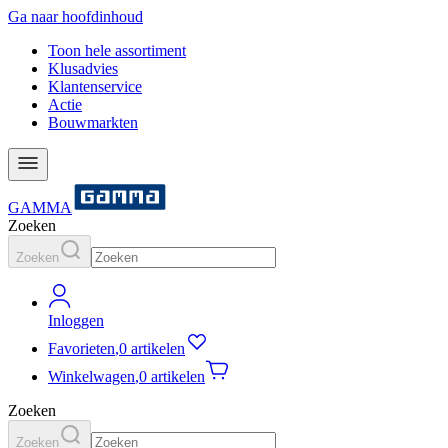
Ga naar hoofdinhoud
Toon hele assortiment
Klusadvies
Klantenservice
Actie
Bouwmarkten
GAMMA
Zoeken
Zoeken
Inloggen
Favorieten
,
0 artikelen
Winkelwagen
,
0 artikelen
Zoeken
Zoeken