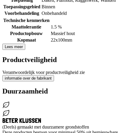
Toepassing
Daken
,
Plafonds
,
Raggelwerk
,
Wanden
Toepassingsgebied
Binnen
Voorbehandeling
Onbehandeld
Technische kenmerken
Maattolerantie
1.5 %
Productopbouw
Massief hout
Kopmaat
22x100mm
Lees meer
Productveiligheid
Verantwoordelijk voor productveiligheid zie
informatie over de fabrikant
Duurzaamheid
(Deels) gemaakt met duurzamere grondstoffen
Deze producten bestaan voor minimaal 50% uit hernieuwbare