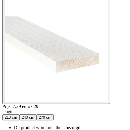
Prijs: 7.29 euro
7
.
29
lengte
:
210 cm
240 cm
270 cm
Dit product wordt niet thuis bezorgd