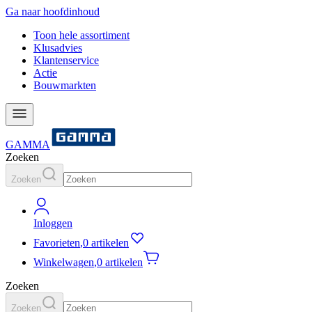
Ga naar hoofdinhoud
Toon hele assortiment
Klusadvies
Klantenservice
Actie
Bouwmarkten
GAMMA
Zoeken
Zoeken
Inloggen
Favorieten
,
0 artikelen
Winkelwagen
,
0 artikelen
Zoeken
Zoeken