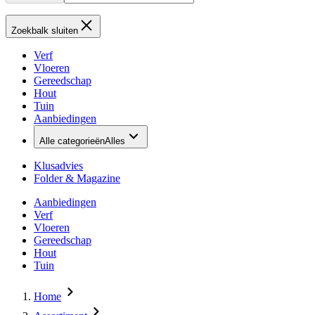
Zoekbalk sluiten
Verf
Vloeren
Gereedschap
Hout
Tuin
Aanbiedingen
Alle categorieën
Alles
Klusadvies
Folder & Magazine
Aanbiedingen
Verf
Vloeren
Gereedschap
Hout
Tuin
Home