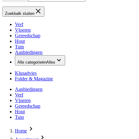
Zoekbalk sluiten
Verf
Vloeren
Gereedschap
Hout
Tuin
Aanbiedingen
Alle categorieën
Alles
Klusadvies
Folder & Magazine
Aanbiedingen
Verf
Vloeren
Gereedschap
Hout
Tuin
Home