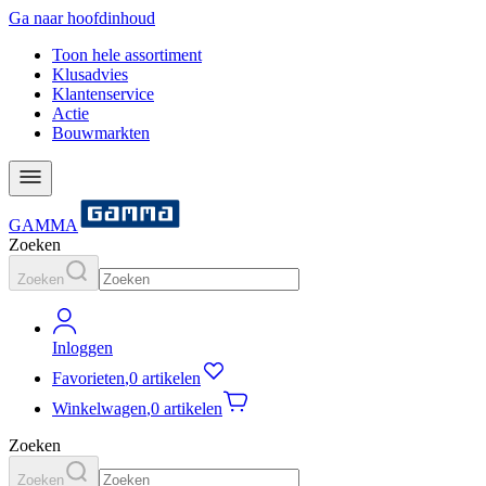
Ga naar hoofdinhoud
Toon hele assortiment
Klusadvies
Klantenservice
Actie
Bouwmarkten
GAMMA
Zoeken
Zoeken
Inloggen
Favorieten
,
0 artikelen
Winkelwagen
,
0 artikelen
Zoeken
Zoeken