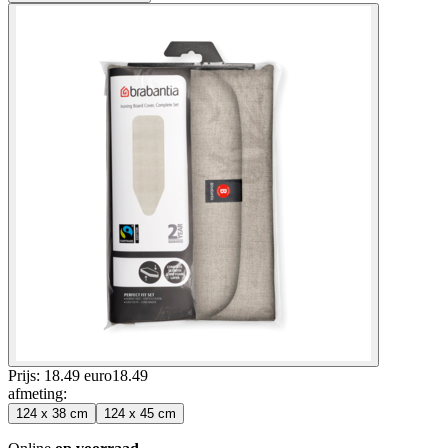
Prijs: 18.49 euro
18
.
49
afmeting
:
124 x 38 cm
124 x 45 cm