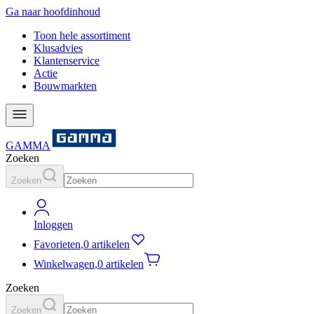
Ga naar hoofdinhoud
Toon hele assortiment
Klusadvies
Klantenservice
Actie
Bouwmarkten
GAMMA
Zoeken
Zoeken
Inloggen
Favorieten
,
0 artikelen
Winkelwagen
,
0 artikelen
Zoeken
Zoeken