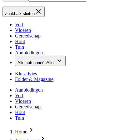
Zoekbalk sluiten
Verf
Vloeren
Gereedschap
Hout
Tuin
Aanbiedingen
Alle categorieën
Alles
Klusadvies
Folder & Magazine
Aanbiedingen
Verf
Vloeren
Gereedschap
Hout
Tuin
Home