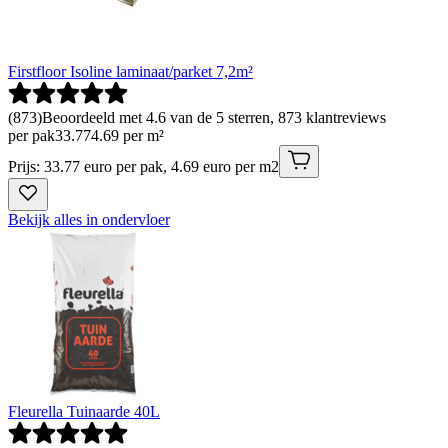
Firstfloor Isoline laminaat/parket 7,2m²
(
873
)
Beoordeeld met 4.6 van de 5 sterren, 873 klantreviews
per pak
33
.
77
4.69 per m²
Prijs: 33.77 euro per pak, 4.69 euro per m2
Bekijk alles in ondervloer
Fleurella Tuinaarde 40L