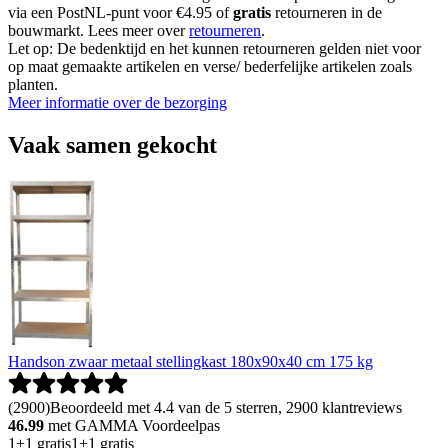
via een PostNL-punt voor €4.95 of
gratis
retourneren in de
bouwmarkt. Lees meer over
retourneren
.
Let op: De bedenktijd en het kunnen retourneren gelden niet voor
op maat gemaakte artikelen en verse/ bederfelijke artikelen zoals
planten.
Meer informatie over de bezorging
Vaak samen gekocht
Handson zwaar metaal stellingkast 180x90x40 cm 175 kg
(
2900
)
Beoordeeld met 4.4 van de 5 sterren, 2900 klantreviews
46.99
met GAMMA Voordeelpas
1+1 gratis
1+1 gratis