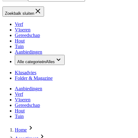
Zoekbalk sluiten
Verf
Vloeren
Gereedschap
Hout
Tuin
Aanbiedingen
Alle categorieën
Alles
Klusadvies
Folder & Magazine
Aanbiedingen
Verf
Vloeren
Gereedschap
Hout
Tuin
Home