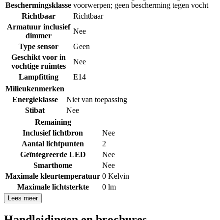
Beschermingsklasse
voorwerpen; geen bescherming tegen vocht
Richtbaar
Richtbaar
Armatuur inclusief
Nee
dimmer
Type sensor
Geen
Geschikt voor in
Nee
vochtige ruimtes
Lampfitting
E14
Milieukenmerken
Energieklasse
Niet van toepassing
Stibat
Nee
Remaining
Inclusief lichtbron
Nee
Aantal lichtpunten
2
Geïntegreerde LED
Nee
Smarthome
Nee
Maximale kleurtemperatuur
0 Kelvin
Maximale lichtsterkte
0 lm
Lees meer
Handleidingen en brochures