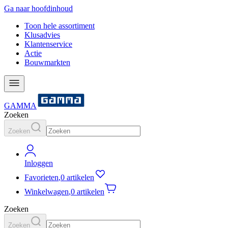
Ga naar hoofdinhoud
Toon hele assortiment
Klusadvies
Klantenservice
Actie
Bouwmarkten
GAMMA
Zoeken
Zoeken
Inloggen
Favorieten
,
0 artikelen
Winkelwagen
,
0 artikelen
Zoeken
Zoeken