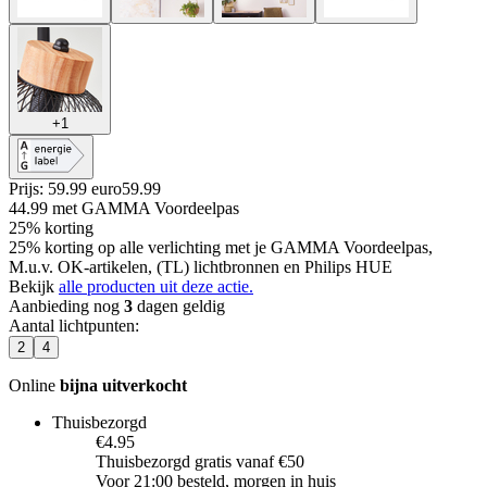
+
1
Prijs: 59.99 euro
59
.
99
44.99
met GAMMA Voordeelpas
25% korting
25% korting op alle verlichting met je GAMMA Voordeelpas,
M.u.v. OK-artikelen, (TL) lichtbronnen en Philips HUE
Bekijk
alle producten uit deze actie.
Aanbieding nog
3
dagen geldig
Aantal lichtpunten
:
2
4
Online
bijna uitverkocht
Thuisbezorgd
€4.95
Thuisbezorgd gratis vanaf €50
Voor 21:00 besteld, morgen in huis