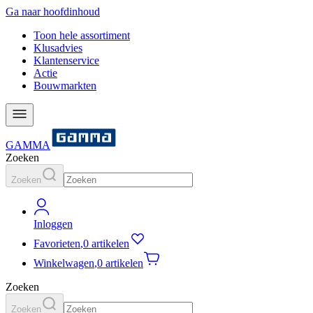
Ga naar hoofdinhoud
Toon hele assortiment
Klusadvies
Klantenservice
Actie
Bouwmarkten
GAMMA
Zoeken
Zoeken
Inloggen
Favorieten
,
0 artikelen
Winkelwagen
,
0 artikelen
Zoeken
Zoeken