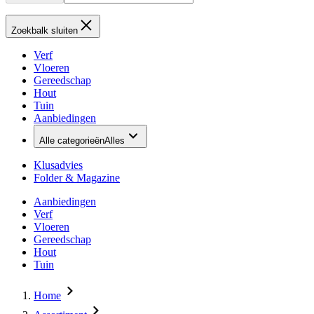
Zoekbalk sluiten
Verf
Vloeren
Gereedschap
Hout
Tuin
Aanbiedingen
Alle categorieën
Alles
Klusadvies
Folder & Magazine
Aanbiedingen
Verf
Vloeren
Gereedschap
Hout
Tuin
Home