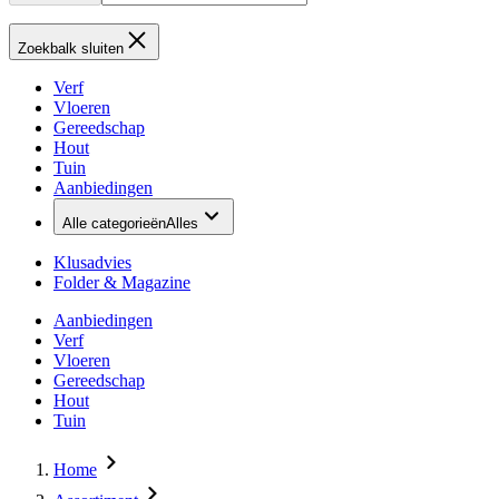
Zoekbalk sluiten
Verf
Vloeren
Gereedschap
Hout
Tuin
Aanbiedingen
Alle categorieën
Alles
Klusadvies
Folder & Magazine
Aanbiedingen
Verf
Vloeren
Gereedschap
Hout
Tuin
Home