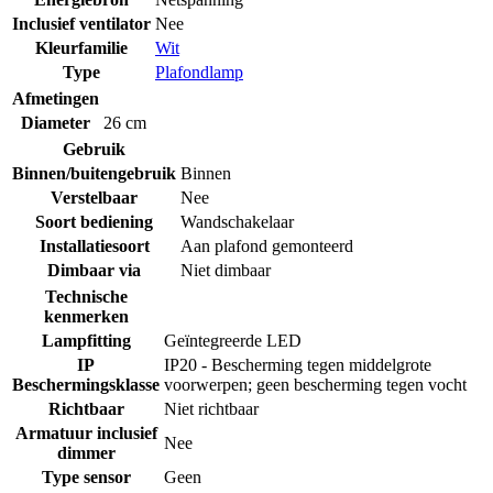
Inclusief ventilator
Nee
Kleurfamilie
Wit
Type
Plafondlamp
Afmetingen
Diameter
26 cm
Gebruik
Binnen/buitengebruik
Binnen
Verstelbaar
Nee
Soort bediening
Wandschakelaar
Installatiesoort
Aan plafond gemonteerd
Dimbaar via
Niet dimbaar
Technische
kenmerken
Lampfitting
Geïntegreerde LED
IP
IP20 - Bescherming tegen middelgrote
Beschermingsklasse
voorwerpen; geen bescherming tegen vocht
Richtbaar
Niet richtbaar
Armatuur inclusief
Nee
dimmer
Type sensor
Geen