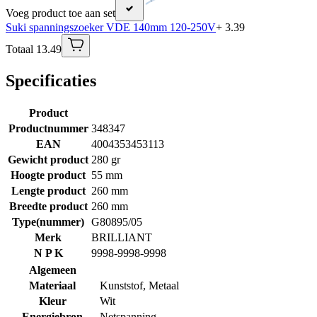
Voeg product toe aan set
Suki spanningszoeker VDE 140mm 120-250V
+ 3.39
Totaal 13.49
Specificaties
Product
Productnummer
348347
EAN
4004353453113
Gewicht product
280 gr
Hoogte product
55 mm
Lengte product
260 mm
Breedte product
260 mm
Type(nummer)
G80895/05
Merk
BRILLIANT
N P K
9998-9998-9998
Algemeen
Materiaal
Kunststof
,
Metaal
Kleur
Wit
Energiebron
Netspanning