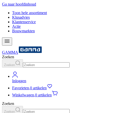
Ga naar hoofdinhoud
Toon hele assortiment
Klusadvies
Klantenservice
Actie
Bouwmarkten
GAMMA
Zoeken
Zoeken
Inloggen
Favorieten
,
0 artikelen
Winkelwagen
,
0 artikelen
Zoeken
Zoeken