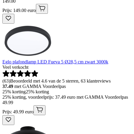
149
.
00
Prijs: 149.00 euro
Eglo plafondlamp LED Fueva 5 Ø28,5 cm zwart 3000k
Veel verkocht
(
63
)
Beoordeeld met 4.6 van de 5 sterren, 63 klantreviews
37.49
met GAMMA Voordeelpas
25% korting
25% korting
25% korting, voordeelprijs: 37.49 euro met GAMMA Voordeelpas
49
.
99
Prijs: 49.99 euro