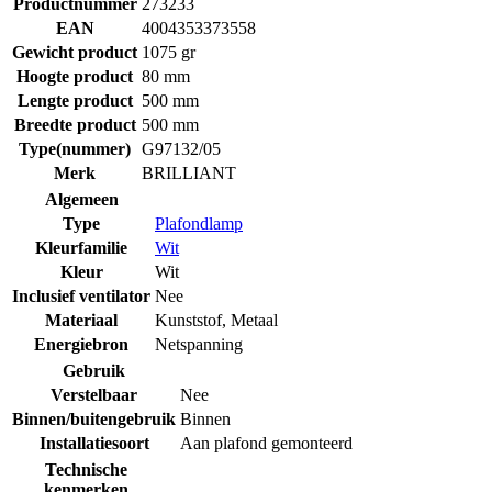
Productnummer
273233
EAN
4004353373558
Gewicht product
1075 gr
Hoogte product
80 mm
Lengte product
500 mm
Breedte product
500 mm
Type(nummer)
G97132/05
Merk
BRILLIANT
Algemeen
Type
Plafondlamp
Kleurfamilie
Wit
Kleur
Wit
Inclusief ventilator
Nee
Materiaal
Kunststof
,
Metaal
Energiebron
Netspanning
Gebruik
Verstelbaar
Nee
Binnen/buitengebruik
Binnen
Installatiesoort
Aan plafond gemonteerd
Technische
kenmerken