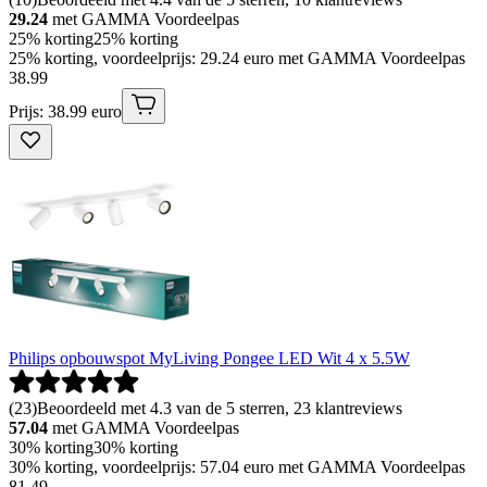
29.24
met GAMMA Voordeelpas
25% korting
25% korting
25% korting, voordeelprijs: 29.24 euro met GAMMA Voordeelpas
38
.
99
Prijs: 38.99 euro
Philips opbouwspot MyLiving Pongee LED Wit 4 x 5.5W
(
23
)
Beoordeeld met 4.3 van de 5 sterren, 23 klantreviews
57.04
met GAMMA Voordeelpas
30% korting
30% korting
30% korting, voordeelprijs: 57.04 euro met GAMMA Voordeelpas
81
.
49