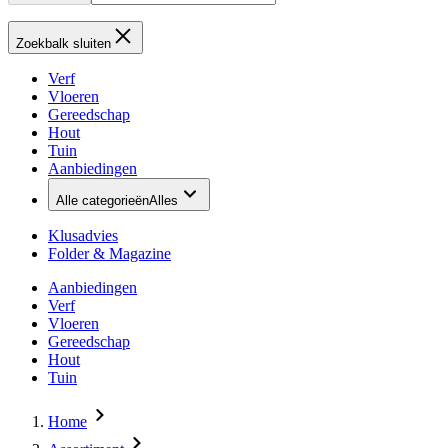
Zoekbalk sluiten
Verf
Vloeren
Gereedschap
Hout
Tuin
Aanbiedingen
Alle categorieën
Alles
Klusadvies
Folder & Magazine
Aanbiedingen
Verf
Vloeren
Gereedschap
Hout
Tuin
Home