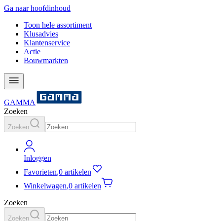
Ga naar hoofdinhoud
Toon hele assortiment
Klusadvies
Klantenservice
Actie
Bouwmarkten
GAMMA
Zoeken
Zoeken
Inloggen
Favorieten
,
0 artikelen
Winkelwagen
,
0 artikelen
Zoeken
Zoeken