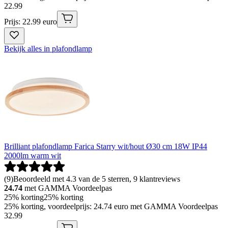
22
.
99
Prijs: 22.99 euro
Bekijk alles in plafondlamp
Brilliant plafondlamp Farica Starry wit/hout Ø30 cm 18W IP44
2000lm warm wit
(
9
)
Beoordeeld met 4.3 van de 5 sterren, 9 klantreviews
24.74
met GAMMA Voordeelpas
25% korting
25% korting
25% korting, voordeelprijs: 24.74 euro met GAMMA Voordeelpas
32
.
99