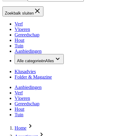
Zoekbalk sluiten
Verf
Vloeren
Gereedschap
Hout
Tuin
Aanbiedingen
Alle categorieën
Alles
Klusadvies
Folder & Magazine
Aanbiedingen
Verf
Vloeren
Gereedschap
Hout
Tuin
Home