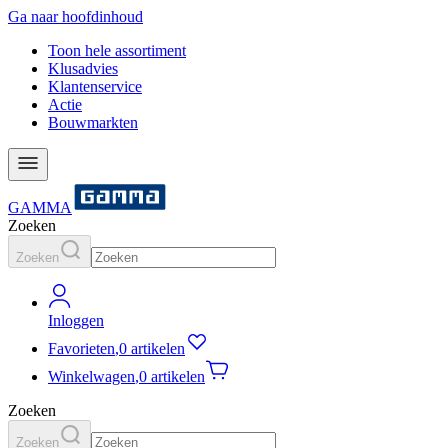
Ga naar hoofdinhoud
Toon hele assortiment
Klusadvies
Klantenservice
Actie
Bouwmarkten
GAMMA
Zoeken
Zoeken
Inloggen
Favorieten
,
0 artikelen
Winkelwagen
,
0 artikelen
Zoeken
Zoeken