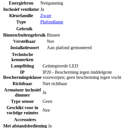
Energiebron
Netspanning
Inclusief ventilator
Ja
Kleurfamilie
Zwart
Type
Plafondlamp
Gebruik
Binnen/buitengebruik
Binnen
Verstelbaar
Nee
Installatiesoort
Aan plafond gemonteerd
Technische
kenmerken
Lampfitting
Geïntegreerde LED
IP
IP20 - Bescherming tegen middelgrote
Beschermingsklasse
voorwerpen; geen bescherming tegen vocht
Richtbaar
Niet richtbaar
Armatuur inclusief
Ja
dimmer
Type sensor
Geen
Geschikt voor in
Nee
vochtige ruimtes
Accessoires
Met afstandsbediening
Ja