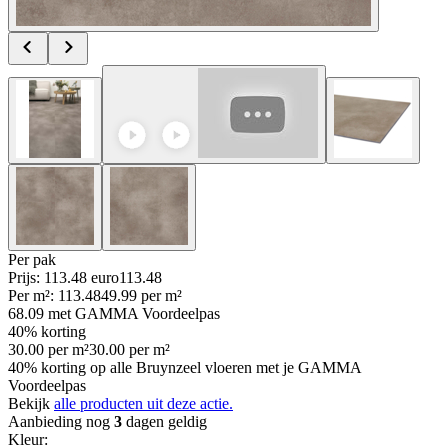
Per
pak
Prijs: 113.48 euro
113
.
48
Per
m²
:
113.48
49.99
per
m²
68.09
met GAMMA Voordeelpas
40% korting
30.00
per
m²
30.00
per
m²
40% korting op alle Bruynzeel vloeren met je GAMMA
Voordeelpas
Bekijk
alle producten uit deze actie.
Aanbieding nog
3
dagen geldig
Kleur
: