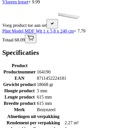
Vloeren legset
+ 9.99
Voeg product toe aan set
Plint Model MDF Wit 1 x 5,8 x 240 cm
+ 7.79
Totaal 68.09
Specificaties
Product
Productnummer
164190
EAN
8711452224181
Gewicht product
18668 gr
Hoogte product
5 mm
Lengte product
615 mm
Breedte product
615 mm
Merk
Bruynzeel
Afmetingen uit verpakking
Rendement per verpakking
2.27 m²