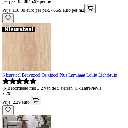
per pak
108
.
08
46.99 per m²
Prijs: 108.08 euro per pak, 46.99 euro per m2
Kleurstaal Bruynzeel Origineel Plus Laminaat Lollig Lichtbruin
(
6
)
Beoordeeld met 3.2 van de 5 sterren, 6 klantreviews
2
.
29
Prijs: 2.29 euro