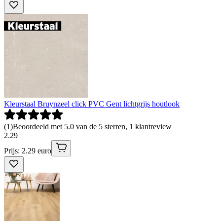
Kleurstaal Bruynzeel click PVC Gent lichtgrijs houtlook
(
1
)
Beoordeeld met 5.0 van de 5 sterren, 1 klantreview
2
.
29
Prijs: 2.29 euro