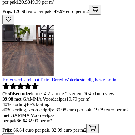
per pak
120
.
98
49.99 per m²
Prijs: 120.98 euro per pak, 49.99 euro per m2
Bruynzeel laminaat Extra Breed Waterbestendig bazig bruin
(
504
)
Beoordeeld met 4.2 van de 5 sterren, 504 klantreviews
39.98
met GAMMA Voordeelpas
19.79
per m²
40% korting
40% korting
40% korting, voordeelprijs: 39.98 euro per pak, 19.79 euro per m2
met GAMMA Voordeelpas
per pak
66
.
64
32.99 per m²
Prijs: 66.64 euro per pak, 32.99 euro per m2