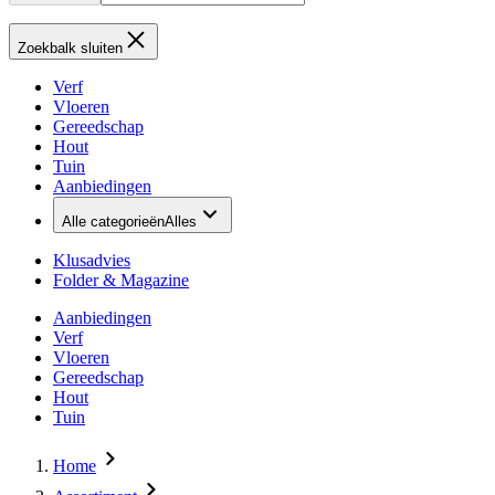
Zoekbalk sluiten
Verf
Vloeren
Gereedschap
Hout
Tuin
Aanbiedingen
Alle categorieën
Alles
Klusadvies
Folder & Magazine
Aanbiedingen
Verf
Vloeren
Gereedschap
Hout
Tuin
Home