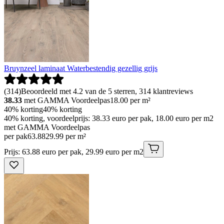
Bruynzeel laminaat Waterbestendig gezellig grijs
(
314
)
Beoordeeld met 4.2 van de 5 sterren, 314 klantreviews
38.33
met GAMMA Voordeelpas
18.00
per m²
40% korting
40% korting
40% korting, voordeelprijs: 38.33 euro per pak, 18.00 euro per m2
met GAMMA Voordeelpas
per pak
63
.
88
29.99 per m²
Prijs: 63.88 euro per pak, 29.99 euro per m2