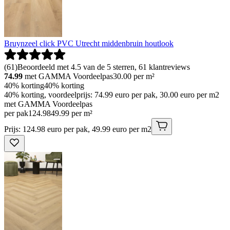
Bruynzeel click PVC Utrecht middenbruin houtlook
(
61
)
Beoordeeld met 4.5 van de 5 sterren, 61 klantreviews
74.99
met GAMMA Voordeelpas
30.00
per m²
40% korting
40% korting
40% korting, voordeelprijs: 74.99 euro per pak, 30.00 euro per m2
met GAMMA Voordeelpas
per pak
124
.
98
49.99 per m²
Prijs: 124.98 euro per pak, 49.99 euro per m2