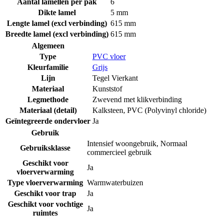
Aantal lamellen per pak
6
Dikte lamel
5 mm
Lengte lamel (excl verbinding)
615 mm
Breedte lamel (excl verbinding)
615 mm
Algemeen
Type
PVC vloer
Kleurfamilie
Grijs
Lijn
Tegel Vierkant
Materiaal
Kunststof
Legmethode
Zwevend met klikverbinding
Materiaal (detail)
Kalksteen
,
PVC (Polyvinyl chloride)
Geïntegreerde ondervloer
Ja
Gebruik
Intensief woongebruik
,
Normaal
Gebruiksklasse
commercieel gebruik
Geschikt voor
Ja
vloerverwarming
Type vloerverwarming
Warmwaterbuizen
Geschikt voor trap
Ja
Geschikt voor vochtige
Ja
ruimtes