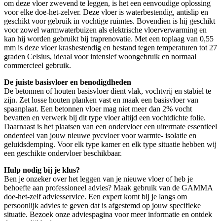
om deze vloer zwevend te leggen, is het een eenvoudige oplossing
voor elke doe-het-zelver. Deze vloer is waterbestendig, antislip en
geschikt voor gebruik in vochtige ruimtes. Bovendien is hij geschikt
voor zowel warmwaterbuizen als elektrische vloerverwarming en
kan hij worden gebruikt bij traprenovatie. Met een toplaag van 0,55
mm is deze vloer krasbestendig en bestand tegen temperaturen tot 27
graden Celsius, ideaal voor intensief woongebruik en normaal
commercieel gebruik.
De juiste basisvloer en benodigdheden
De betonnen of houten basisvloer dient vlak, vochtvrij en stabiel te
zijn. Zet losse houten planken vast en maak een basisvloer van
spaanplaat. Een betonnen vloer mag niet meer dan 2% vocht
bevatten en verwerk bij dit type vloer altijd een vochtdichte folie.
Daarnaast is het plaatsen van een ondervloer een uitermate essentieel
onderdeel van jouw nieuwe pvcvloer voor warmte- isolatie en
geluidsdemping. Voor elk type kamer en elk type situatie hebben wij
een geschikte ondervloer beschikbaar.
Hulp nodig bij je klus?
Ben je onzeker over het leggen van je nieuwe vloer of heb je
behoefte aan professioneel advies? Maak gebruik van de GAMMA
doe-het-zelf adviesservice. Een expert komt bij je langs om
persoonlijk advies te geven dat is afgestemd op jouw specifieke
situatie. Bezoek onze adviespagina voor meer informatie en ontdek