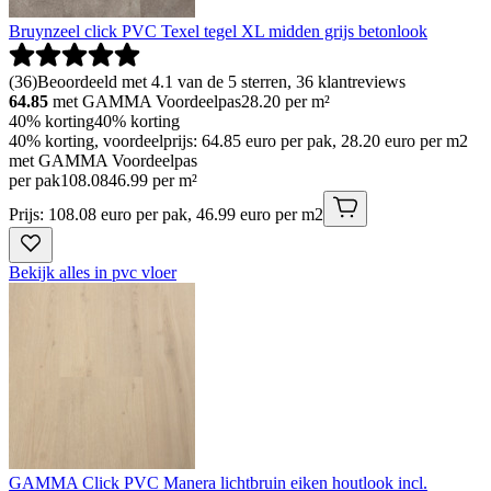
Bruynzeel click PVC Texel tegel XL midden grijs betonlook
(
36
)
Beoordeeld met 4.1 van de 5 sterren, 36 klantreviews
64.85
met GAMMA Voordeelpas
28.20
per m²
40% korting
40% korting
40% korting, voordeelprijs: 64.85 euro per pak, 28.20 euro per m2
met GAMMA Voordeelpas
per pak
108
.
08
46.99 per m²
Prijs: 108.08 euro per pak, 46.99 euro per m2
Bekijk alles in pvc vloer
GAMMA Click PVC Manera lichtbruin eiken houtlook incl.