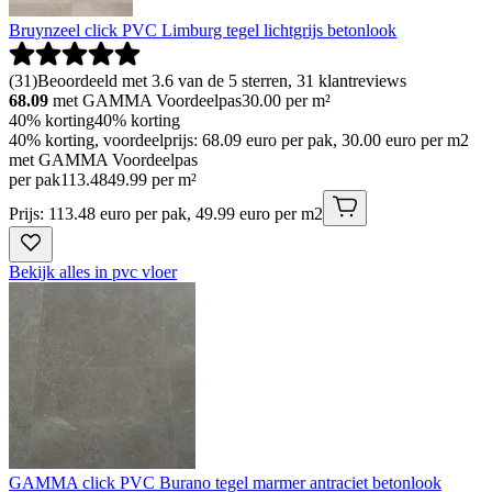
Bruynzeel click PVC Limburg tegel lichtgrijs betonlook
(
31
)
Beoordeeld met 3.6 van de 5 sterren, 31 klantreviews
68.09
met GAMMA Voordeelpas
30.00
per m²
40% korting
40% korting
40% korting, voordeelprijs: 68.09 euro per pak, 30.00 euro per m2
met GAMMA Voordeelpas
per pak
113
.
48
49.99 per m²
Prijs: 113.48 euro per pak, 49.99 euro per m2
Bekijk alles in pvc vloer
GAMMA click PVC Burano tegel marmer antraciet betonlook