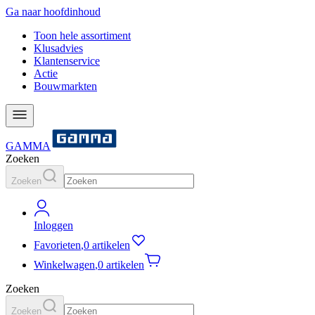
Ga naar hoofdinhoud
Toon hele assortiment
Klusadvies
Klantenservice
Actie
Bouwmarkten
GAMMA
Zoeken
Zoeken
Inloggen
Favorieten
,
0 artikelen
Winkelwagen
,
0 artikelen
Zoeken
Zoeken