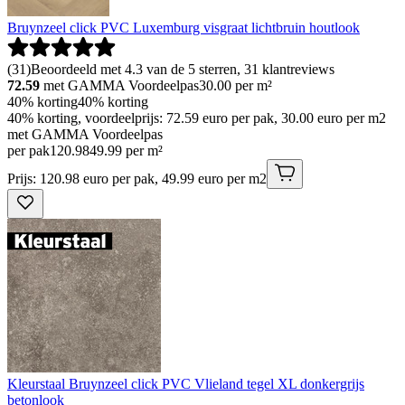
Bruynzeel click PVC Luxemburg visgraat lichtbruin houtlook
(
31
)
Beoordeeld met 4.3 van de 5 sterren, 31 klantreviews
72.59
met GAMMA Voordeelpas
30.00
per m²
40% korting
40% korting
40% korting, voordeelprijs: 72.59 euro per pak, 30.00 euro per m2
met GAMMA Voordeelpas
per pak
120
.
98
49.99 per m²
Prijs: 120.98 euro per pak, 49.99 euro per m2
Kleurstaal Bruynzeel click PVC Vlieland tegel XL donkergrijs
betonlook