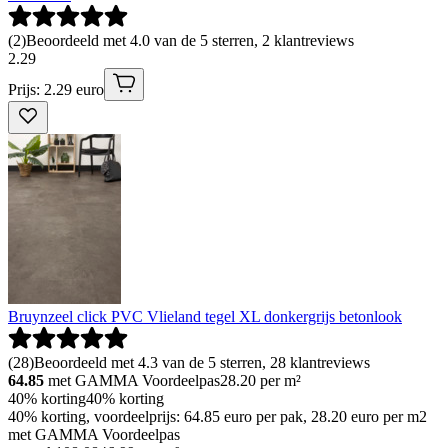
(
2
)
Beoordeeld met 4.0 van de 5 sterren, 2 klantreviews
2
.
29
Prijs: 2.29 euro
Bruynzeel click PVC Vlieland tegel XL donkergrijs betonlook
(
28
)
Beoordeeld met 4.3 van de 5 sterren, 28 klantreviews
64.85
met GAMMA Voordeelpas
28.20
per m²
40% korting
40% korting
40% korting, voordeelprijs: 64.85 euro per pak, 28.20 euro per m2
met GAMMA Voordeelpas