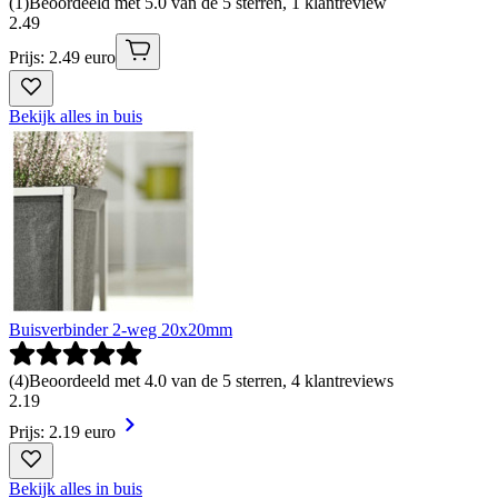
(
1
)
Beoordeeld met 5.0 van de 5 sterren, 1 klantreview
2
.
49
Prijs: 2.49 euro
Bekijk alles in buis
Buisverbinder 2-weg 20x20mm
(
4
)
Beoordeeld met 4.0 van de 5 sterren, 4 klantreviews
2
.
19
Prijs: 2.19 euro
Bekijk alles in buis