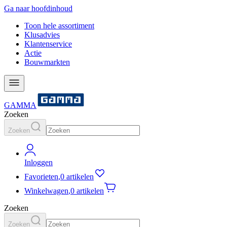
Ga naar hoofdinhoud
Toon hele assortiment
Klusadvies
Klantenservice
Actie
Bouwmarkten
GAMMA
Zoeken
Zoeken
Inloggen
Favorieten
,
0 artikelen
Winkelwagen
,
0 artikelen
Zoeken
Zoeken