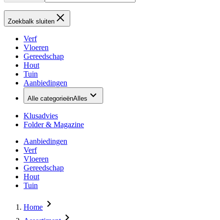
Zoekbalk sluiten
Verf
Vloeren
Gereedschap
Hout
Tuin
Aanbiedingen
Alle categorieën
Alles
Klusadvies
Folder & Magazine
Aanbiedingen
Verf
Vloeren
Gereedschap
Hout
Tuin
Home