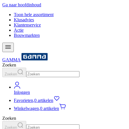
Ga naar hoofdinhoud
Toon hele assortiment
Klusadvies
Klantenservice
Actie
Bouwmarkten
GAMMA
Zoeken
Zoeken
Inloggen
Favorieten
,
0 artikelen
Winkelwagen
,
0 artikelen
Zoeken
Zoeken