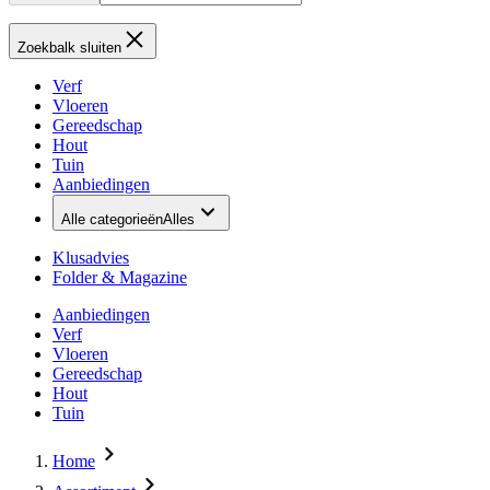
Zoekbalk sluiten
Verf
Vloeren
Gereedschap
Hout
Tuin
Aanbiedingen
Alle categorieën
Alles
Klusadvies
Folder & Magazine
Aanbiedingen
Verf
Vloeren
Gereedschap
Hout
Tuin
Home