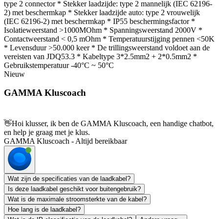
type 2 connector * Stekker laadzijde: type 2 mannelijk (IEC 62196-
2) met beschermkap * Stekker laadzijde auto: type 2 vrouwelijk
(IEC 62196-2) met beschermkap * IP55 beschermingsfactor *
Isolatieweerstand >1000MOhm * Spanningsweerstand 2000V *
Contactweerstand < 0,5 mOhm * Temperatuurstijging pennen <50K
* Levensduur >50.000 keer * De trillingsweerstand voldoet aan de
vereisten van JDQ53.3 * Kabeltype 3*2.5mm2 + 2*0.5mm2 *
Gebruikstemperatuur -40°C ~ 50°C
Nieuw
GAMMA Kluscoach
👋
Hoi klusser, ik ben de GAMMA Kluscoach, een handige chatbot,
en help je graag met je klus.
GAMMA Kluscoach - Altijd bereikbaar
Wat zijn de specificaties van de laadkabel?
Is deze laadkabel geschikt voor buitengebruik?
Wat is de maximale stroomsterkte van de kabel?
Hoe lang is de laadkabel?