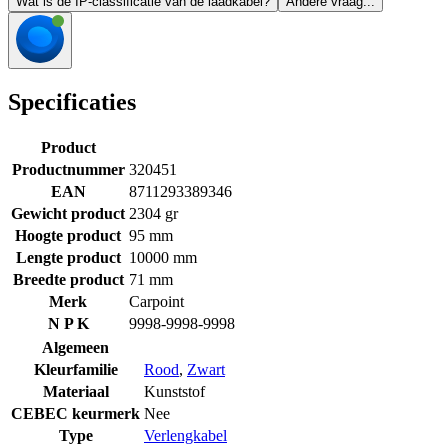
Wat is de IP-classificatie van de laadkabel?
Andere vraag...
Specificaties
Product
Productnummer
320451
EAN
8711293389346
Gewicht product
2304 gr
Hoogte product
95 mm
Lengte product
10000 mm
Breedte product
71 mm
Merk
Carpoint
N P K
9998-9998-9998
Algemeen
Kleurfamilie
Rood
,
Zwart
Materiaal
Kunststof
CEBEC keurmerk
Nee
Type
Verlengkabel