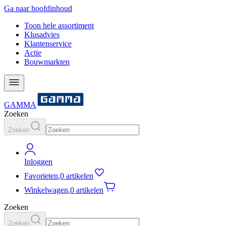
Ga naar hoofdinhoud
Toon hele assortiment
Klusadvies
Klantenservice
Actie
Bouwmarkten
GAMMA
Zoeken
Zoeken
Inloggen
Favorieten
,
0 artikelen
Winkelwagen
,
0 artikelen
Zoeken
Zoeken