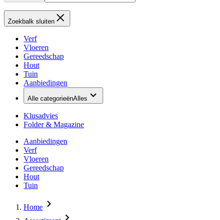
Zoekbalk sluiten
Verf
Vloeren
Gereedschap
Hout
Tuin
Aanbiedingen
Alle categorieën
Alles
Klusadvies
Folder & Magazine
Aanbiedingen
Verf
Vloeren
Gereedschap
Hout
Tuin
Home