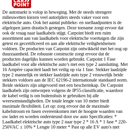
De automarkt is volop in beweging. Met de steeds strengere
milieuwetten kiezen veel autorijders steeds vaker voor een
elektrische auto. Ook het aantal publieke- en snellaadpunten is de
afgelopen jaren drastisch gestegen. Deze toename zorgt ervoor dat
ook de vraag naar laadkabels stijgt. Carpoint biedt een ruim
assortiment aan van laadkabels voor elektrische voertuigen die zijn
getest en gecertificeerd en aan alle elektrische veiligheidseisen
voldoen. De producten van Carpoint zijn ontwikkeld met het oog op
duurzaamheid. De robuuste constructie zorgt ervoor dat de
producten dagelijks kunnen worden gebruikt. Carpoint 1 Fase
laadkabel voor alle elektrische auto’s met een type 2 aansluiting. Met
16 Ampère capaciteit laadt het veilig op via 1 fase. Stekker laadzijde
type 2 mannelijk en stekker laadzijde auto type 2 vrouwelijk beide
stekkers voldoen aan de IEC 62196-2 internationale standaard norm.
Beide stekkers zijn uitgevoerd met een beschermkap. De Carpoint
laadkabels zijn ontworpen volgens de IP55-classificatie, waardoor
de kabel veilig is om buitenshuis te gebruiken bij alle
weersomstandigheden. De totale lengte van 10 meter biedt
maximale flexibiliteit. Let op: zorg ervoor dat de maximale
kabelstroom en fasen overeenkomen met de hoogste waarden van
uw lader en worden ondersteund door uw auto Specificaties: *
Laadkabel elektrische auto type 2 naar type 2 * 16 A * 1 fase * 220-
250VAC ± 10% * Lengte 10 meter * Past op alle EV auto's met