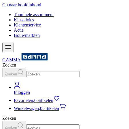
Ga naar hoofdinhoud
Toon hele assortiment
Klusadvies
Klantenservice
Actie
Bouwmarkten
GAMMA
Zoeken
Zoeken
Inloggen
Favorieten
,
0 artikelen
Winkelwagen
,
0 artikelen
Zoeken
Zoeken