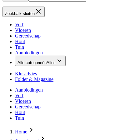
Zoekbalk sluiten
Verf
Vloeren
Gereedschap
Hout
Tuin
Aanbiedingen
Alle categorieën
Alles
Klusadvies
Folder & Magazine
Aanbiedingen
Verf
Vloeren
Gereedschap
Hout
Tuin
Home