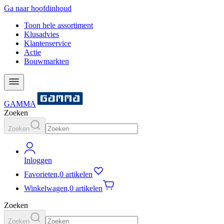
Ga naar hoofdinhoud
Toon hele assortiment
Klusadvies
Klantenservice
Actie
Bouwmarkten
GAMMA
Zoeken
Zoeken
Inloggen
Favorieten
,
0 artikelen
Winkelwagen
,
0 artikelen
Zoeken
Zoeken