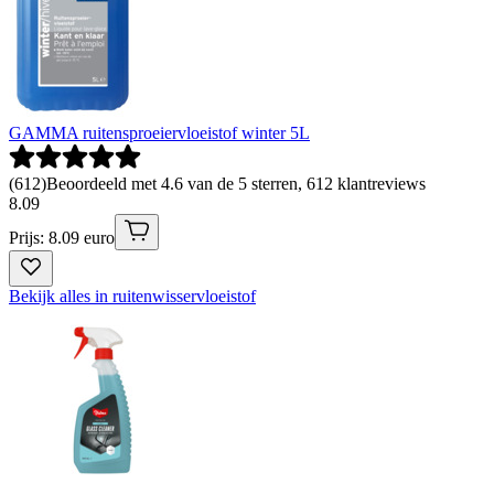
GAMMA ruitensproeiervloeistof winter 5L
(
612
)
Beoordeeld met 4.6 van de 5 sterren, 612 klantreviews
8
.
09
Prijs: 8.09 euro
Bekijk alles in ruitenwisservloeistof