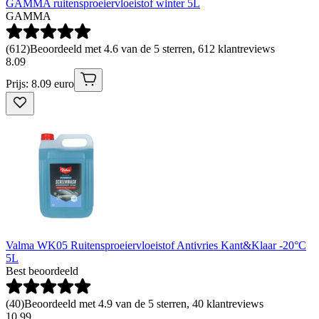
GAMMA ruitensproeiervloeistof winter 5L
GAMMA
(
612
)
Beoordeeld met 4.6 van de 5 sterren, 612 klantreviews
8
.
09
Prijs: 8.09 euro
Valma WK05 Ruitensproeiervloeistof Antivries Kant&Klaar -20°C
5L
Best beoordeeld
(
40
)
Beoordeeld met 4.9 van de 5 sterren, 40 klantreviews
10
.
99