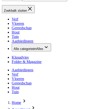
Zoekbalk sluiten
Verf
Vloeren
Gereedschap
Hout
Tuin
Aanbiedingen
Alle categorieën
Alles
Klusadvies
Folder & Magazine
Aanbiedingen
Verf
Vloeren
Gereedschap
Hout
Tuin
Home