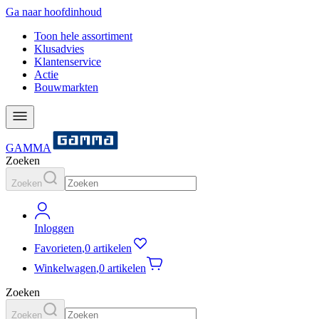
Ga naar hoofdinhoud
Toon hele assortiment
Klusadvies
Klantenservice
Actie
Bouwmarkten
GAMMA
Zoeken
Zoeken
Inloggen
Favorieten
,
0 artikelen
Winkelwagen
,
0 artikelen
Zoeken
Zoeken