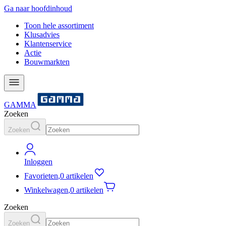
Ga naar hoofdinhoud
Toon hele assortiment
Klusadvies
Klantenservice
Actie
Bouwmarkten
GAMMA
Zoeken
Zoeken
Inloggen
Favorieten
,
0 artikelen
Winkelwagen
,
0 artikelen
Zoeken
Zoeken