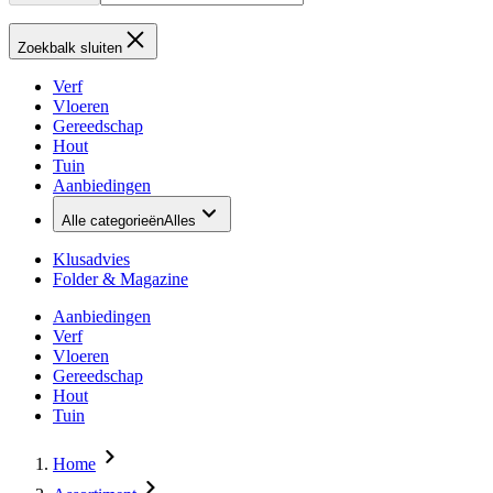
Zoekbalk sluiten
Verf
Vloeren
Gereedschap
Hout
Tuin
Aanbiedingen
Alle categorieën
Alles
Klusadvies
Folder & Magazine
Aanbiedingen
Verf
Vloeren
Gereedschap
Hout
Tuin
Home