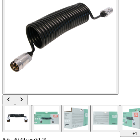
+
1
Prijs: 30.49 euro
30
.
49