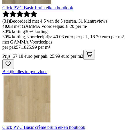
Click PVC Basic bruin eiken houtlook
(
31
)
Beoordeeld met 4.5 van de 5 sterren, 31 klantreviews
40.03
met GAMMA Voordeelpas
18.20
per m²
30% korting
30% korting
30% korting, voordeelprijs: 40.03 euro per pak, 18.20 euro per m2
met GAMMA Voordeelpas
per pak
57
.
18
25.99 per m²
Prijs: 57.18 euro per pak, 25.99 euro per m2
Bekijk alles in pvc vloer
Click PVC Basic crème bruin eiken houtlook