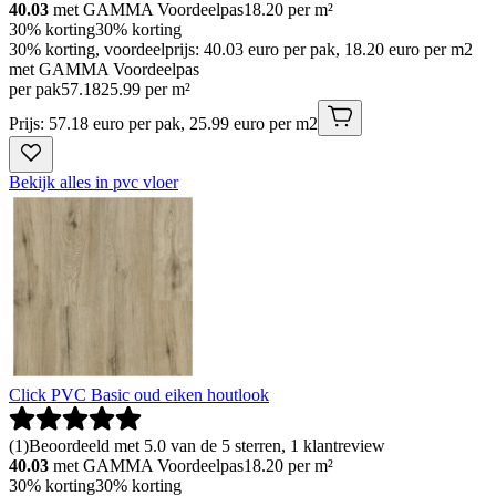
40.03
met GAMMA Voordeelpas
18.20
per m²
30% korting
30% korting
30% korting, voordeelprijs: 40.03 euro per pak, 18.20 euro per m2
met GAMMA Voordeelpas
per pak
57
.
18
25.99 per m²
Prijs: 57.18 euro per pak, 25.99 euro per m2
Bekijk alles in pvc vloer
Click PVC Basic oud eiken houtlook
(
1
)
Beoordeeld met 5.0 van de 5 sterren, 1 klantreview
40.03
met GAMMA Voordeelpas
18.20
per m²
30% korting
30% korting