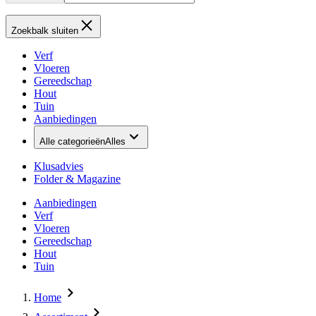
Zoekbalk sluiten
Verf
Vloeren
Gereedschap
Hout
Tuin
Aanbiedingen
Alle categorieën
Alles
Klusadvies
Folder & Magazine
Aanbiedingen
Verf
Vloeren
Gereedschap
Hout
Tuin
Home