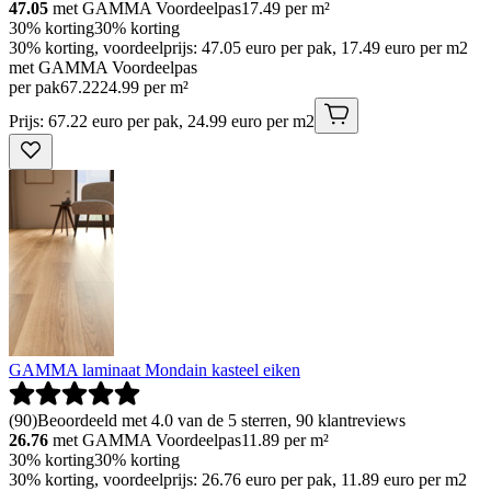
47.05
met GAMMA Voordeelpas
17.49
per m²
30% korting
30% korting
30% korting, voordeelprijs: 47.05 euro per pak, 17.49 euro per m2
met GAMMA Voordeelpas
per pak
67
.
22
24.99 per m²
Prijs: 67.22 euro per pak, 24.99 euro per m2
GAMMA laminaat Mondain kasteel eiken
(
90
)
Beoordeeld met 4.0 van de 5 sterren, 90 klantreviews
26.76
met GAMMA Voordeelpas
11.89
per m²
30% korting
30% korting
30% korting, voordeelprijs: 26.76 euro per pak, 11.89 euro per m2