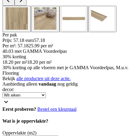
Per
pak
Prijs: 57.18 euro
57
.
18
Per
m²
:
57.18
25.99
per
m²
40.03
met GAMMA Voordeelpas
30% korting
18.20
per
m²
18.20
per
m²
30% korting op alle vloeren met je GAMMA Voordeelpas, M.u.v.
Flooring
Bekijk
alle producten uit deze actie.
Aanbieding alleen
vandaag
nog geldig
decor
:
Eerst proberen?
Bestel een kleurstaal
Wat is je oppervlakte?
Oppervlakte (m2)