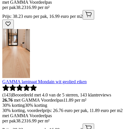
met GAMMA Voordeelpas
per pak
38
.
23
16.99 per m²
Prijs: 38.23 euro per pak, 16.99 euro per m2
GAMMA laminaat Mondain wit geolied eiken
(
143
)
Beoordeeld met 4.0 van de 5 sterren, 143 klantreviews
26.76
met GAMMA Voordeelpas
11.89
per m²
30% korting
30% korting
30% korting, voordeelprijs: 26.76 euro per pak, 11.89 euro per m2
met GAMMA Voordeelpas
per pak
38
.
23
16.99 per m²