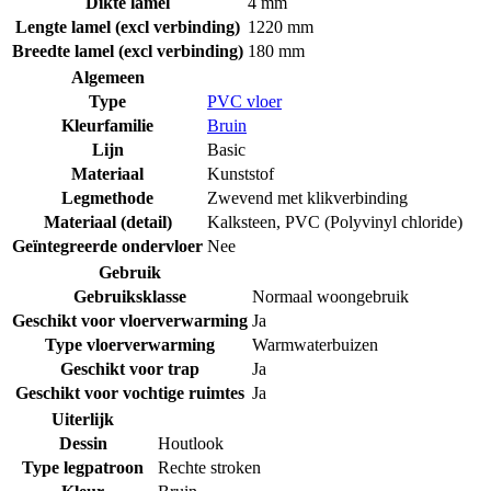
Dikte lamel
4 mm
Lengte lamel (excl verbinding)
1220 mm
Breedte lamel (excl verbinding)
180 mm
Algemeen
Type
PVC vloer
Kleurfamilie
Bruin
Lijn
Basic
Materiaal
Kunststof
Legmethode
Zwevend met klikverbinding
Materiaal (detail)
Kalksteen
,
PVC (Polyvinyl chloride)
Geïntegreerde ondervloer
Nee
Gebruik
Gebruiksklasse
Normaal woongebruik
Geschikt voor vloerverwarming
Ja
Type vloerverwarming
Warmwaterbuizen
Geschikt voor trap
Ja
Geschikt voor vochtige ruimtes
Ja
Uiterlijk
Dessin
Houtlook
Type legpatroon
Rechte stroken