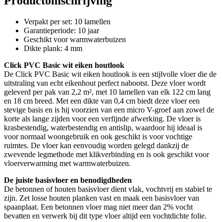
Productomschrijving
Verpakt per set: 10 lamellen
Garantieperiode: 10 jaar
Geschikt voor warmwaterbuizen
Dikte plank: 4 mm
Click PVC Basic wit eiken houtlook
De Click PVC Basic wit eiken houtlook is een stijlvolle vloer die de
uitstraling van echt eikenhout perfect nabootst. Deze vloer wordt
geleverd per pak van 2,2 m², met 10 lamellen van elk 122 cm lang
en 18 cm breed. Met een dikte van 0,4 cm biedt deze vloer een
stevige basis en is hij voorzien van een micro V-groef aan zowel de
korte als lange zijden voor een verfijnde afwerking. De vloer is
krasbestendig, waterbestendig en antislip, waardoor hij ideaal is
voor normaal woongebruik en ook geschikt is voor vochtige
ruimtes. De vloer kan eenvoudig worden gelegd dankzij de
zwevende legmethode met klikverbinding en is ook geschikt voor
vloerverwarming met warmwaterbuizen.
De juiste basisvloer en benodigdheden
De betonnen of houten basisvloer dient vlak, vochtvrij en stabiel te
zijn. Zet losse houten planken vast en maak een basisvloer van
spaanplaat. Een betonnen vloer mag niet meer dan 2% vocht
bevatten en verwerk bij dit type vloer altijd een vochtdichte folie.