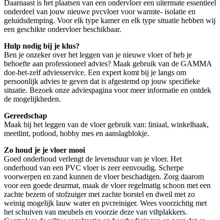
Daarnaast is het plaatsen van een ondervloer een uitermate essentieel
onderdeel van jouw nieuwe pvcvloer voor warmte- isolatie en
geluidsdemping. Voor elk type kamer en elk type situatie hebben wij
een geschikte ondervloer beschikbaar.
Hulp nodig bij je klus?
Ben je onzeker over het leggen van je nieuwe vloer of heb je
behoefte aan professioneel advies? Maak gebruik van de GAMMA
doe-het-zelf adviesservice. Een expert komt bij je langs om
persoonlijk advies te geven dat is afgestemd op jouw specifieke
situatie. Bezoek onze adviespagina voor meer informatie en ontdek
de mogelijkheden.
Gereedschap
Maak bij het leggen van de vloer gebruik van: liniaal, winkelhaak,
meetlint, potlood, hobby mes en aanslagblokje.
Zo houd je je vloer mooi
Goed onderhoud verlengt de levensduur van je vloer. Het
onderhoud van een PVC vloer is zeer eenvoudig. Scherpe
voorwerpen en zand kunnen de vloer beschadigen. Zorg daarom
voor een goede deurmat, maak de vloer regelmatig schoon met een
zachte bezem of stofzuiger met zachte borstel en dweil met zo
weinig mogelijk lauw water en pvcreiniger. Wees voorzichtig met
het schuiven van meubels en voorzie deze van viltplakkers.