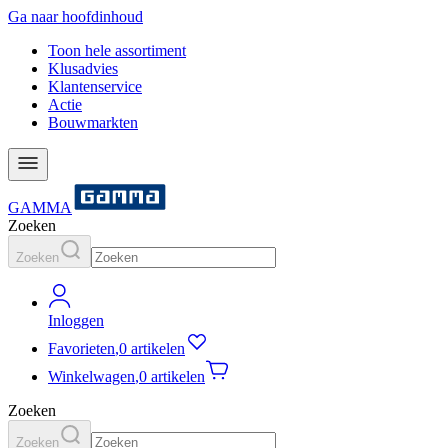
Ga naar hoofdinhoud
Toon hele assortiment
Klusadvies
Klantenservice
Actie
Bouwmarkten
GAMMA
Zoeken
Zoeken
Inloggen
Favorieten
,
0 artikelen
Winkelwagen
,
0 artikelen
Zoeken
Zoeken