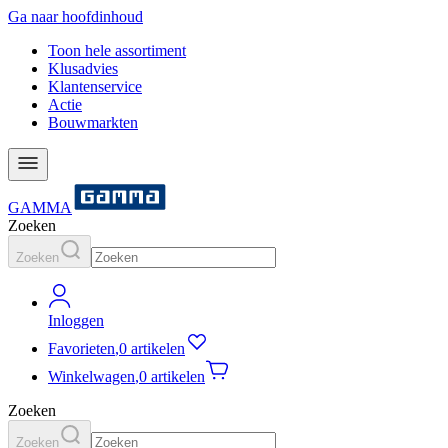
Ga naar hoofdinhoud
Toon hele assortiment
Klusadvies
Klantenservice
Actie
Bouwmarkten
GAMMA
Zoeken
Zoeken
Inloggen
Favorieten
,
0 artikelen
Winkelwagen
,
0 artikelen
Zoeken
Zoeken