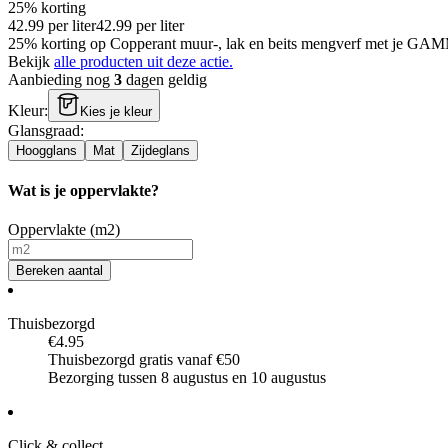
25% korting
42.99
per
liter
42.99
per
liter
25% korting op Copperant muur-, lak en beits mengverf met je GA
Bekijk
alle producten uit deze actie.
Aanbieding nog
3
dagen geldig
Kleur
:
Kies je kleur
Glansgraad
:
Hoogglans
Mat
Zijdeglans
Wat is je oppervlakte?
Oppervlakte (m2)
Bereken aantal
Thuisbezorgd
€4.95
Thuisbezorgd gratis vanaf €50
Bezorging tussen 8 augustus en 10 augustus
Click & collect