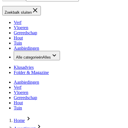
Zoekbalk sluiten
Verf
Vloeren
Gereedschap
Hout
Tuin
Aanbiedingen
Alle categorieën
Alles
Klusadvies
Folder & Magazine
Aanbiedingen
Verf
Vloeren
Gereedschap
Hout
Tuin
Home