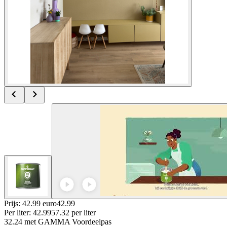
Prijs: 42.99 euro
42
.
99
Per
liter
:
42.99
57.32
per
liter
32.24
met GAMMA Voordeelpas