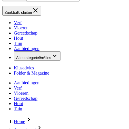
Zoekbalk sluiten
Verf
Vloeren
Gereedschap
Hout
Tuin
Aanbiedingen
Alle categorieën
Alles
Klusadvies
Folder & Magazine
Aanbiedingen
Verf
Vloeren
Gereedschap
Hout
Tuin
Home