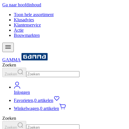
Ga naar hoofdinhoud
Toon hele assortiment
Klusadvies
Klantenservice
Actie
Bouwmarkten
GAMMA
Zoeken
Zoeken
Inloggen
Favorieten
,
0 artikelen
Winkelwagen
,
0 artikelen
Zoeken
Zoeken