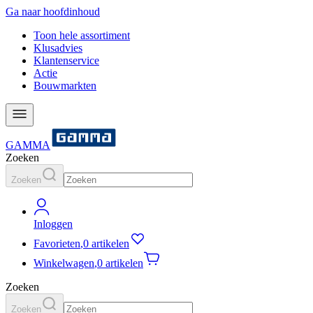
Ga naar hoofdinhoud
Toon hele assortiment
Klusadvies
Klantenservice
Actie
Bouwmarkten
GAMMA
Zoeken
Zoeken
Inloggen
Favorieten
,
0 artikelen
Winkelwagen
,
0 artikelen
Zoeken
Zoeken