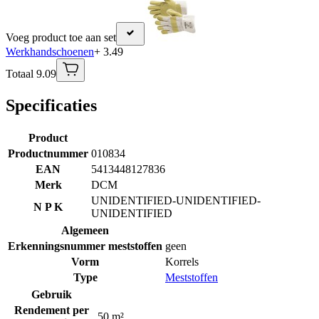
Voeg product toe aan set
Werkhandschoenen
+ 3.49
Totaal 9.09
Specificaties
Product
Productnummer
010834
EAN
5413448127836
Merk
DCM
UNIDENTIFIED-UNIDENTIFIED-
N P K
UNIDENTIFIED
Algemeen
Erkenningsnummer meststoffen
geen
Vorm
Korrels
Type
Meststoffen
Gebruik
Rendement per
50 m²