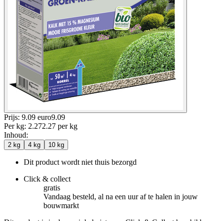
Prijs: 9.09 euro
9
.
09
Per
kg
:
2.27
2.27
per
kg
Inhoud
:
2 kg
4 kg
10 kg
Dit product wordt niet thuis bezorgd
Click & collect
gratis
Vandaag besteld, al na een uur af te halen in jouw
bouwmarkt