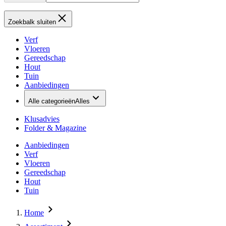
Zoekbalk sluiten
Verf
Vloeren
Gereedschap
Hout
Tuin
Aanbiedingen
Alle categorieën
Alles
Klusadvies
Folder & Magazine
Aanbiedingen
Verf
Vloeren
Gereedschap
Hout
Tuin
Home