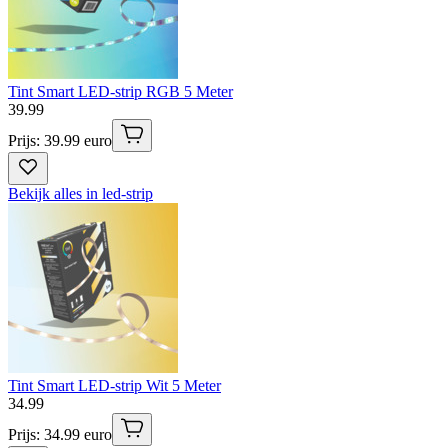
Tint Smart LED-strip RGB 5 Meter
39
.
99
Prijs: 39.99 euro
Bekijk alles in led-strip
Tint Smart LED-strip Wit 5 Meter
34
.
99
Prijs: 34.99 euro