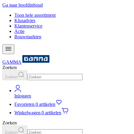
Ga naar hoofdinhoud
Toon hele assortiment
Klusadvies
Klantenservice
Actie
Bouwmarkten
GAMMA
Zoeken
Zoeken
Inloggen
Favorieten
,
0 artikelen
Winkelwagen
,
0 artikelen
Zoeken
Zoeken