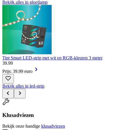
Bekijk alles in gloeilamp
Tint Smart LED-strip met wit en RGB-kleuren 3 meter
39
.
99
Prijs: 39.99 euro
Bekijk alles in led-strip
Klusadviezen
Bekijk onze handige
klusadviezen