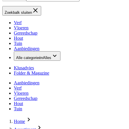
Zoekbalk sluiten
Verf
Vloeren
Gereedschap
Hout
Tuin
Aanbiedingen
Alle categorieën
Alles
Klusadvies
Folder & Magazine
Aanbiedingen
Verf
Vloeren
Gereedschap
Hout
Tuin
Home