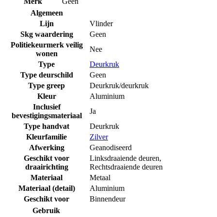
Merk
Geen
Algemeen
Lijn
Vlinder
Skg waardering
Geen
Politiekeurmerk veilig
Nee
wonen
Type
Deurkruk
Type deurschild
Geen
Type greep
Deurkruk/deurkruk
Kleur
Aluminium
Inclusief
Ja
bevestigingsmateriaal
Type handvat
Deurkruk
Kleurfamilie
Zilver
Afwerking
Geanodiseerd
Geschikt voor
Linksdraaiende deuren
,
draairichting
Rechtsdraaiende deuren
Materiaal
Metaal
Materiaal (detail)
Aluminium
Geschikt voor
Binnendeur
Gebruik