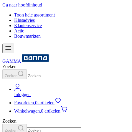
Ga naar hoofdinhoud
Toon hele assortiment
Klusadvies
Klantenservice
Actie
Bouwmarkten
GAMMA
Zoeken
Zoeken
Inloggen
Favorieten
,
0 artikelen
Winkelwagen
,
0 artikelen
Zoeken
Zoeken