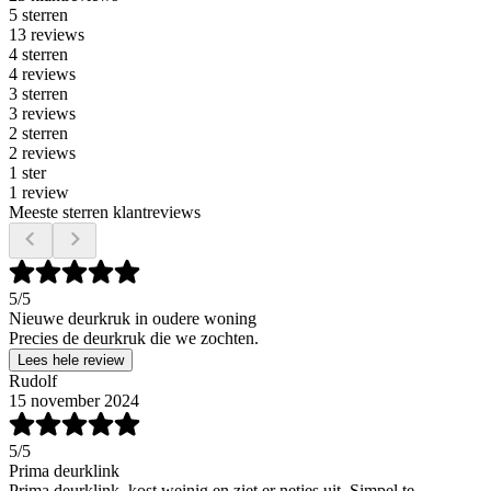
5 sterren
13 reviews
4 sterren
4 reviews
3 sterren
3 reviews
2 sterren
2 reviews
1 ster
1 review
Meeste sterren klantreviews
5
/5
Nieuwe deurkruk in oudere woning
Precies de deurkruk die we zochten.
Lees hele review
Rudolf
15 november 2024
5
/5
Prima deurklink
Prima deurklink, kost weinig en ziet er netjes uit. Simpel te