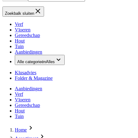
Zoekbalk sluiten
Verf
Vloeren
Gereedschap
Hout
Tuin
Aanbiedingen
Alle categorieën
Alles
Klusadvies
Folder & Magazine
Aanbiedingen
Verf
Vloeren
Gereedschap
Hout
Tuin
Home