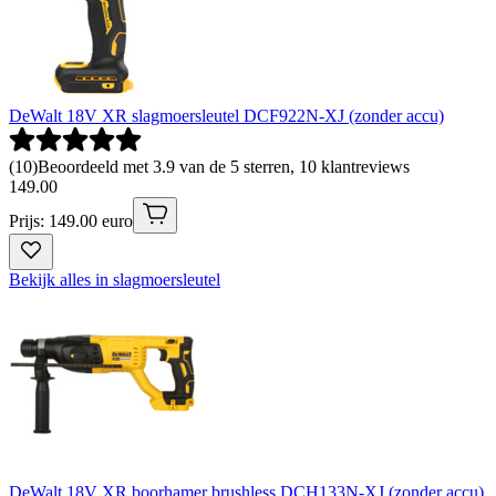
DeWalt 18V XR slagmoersleutel DCF922N-XJ (zonder accu)
(
10
)
Beoordeeld met 3.9 van de 5 sterren, 10 klantreviews
149
.
00
Prijs: 149.00 euro
Bekijk alles in slagmoersleutel
DeWalt 18V XR boorhamer brushless DCH133N-XJ (zonder accu)