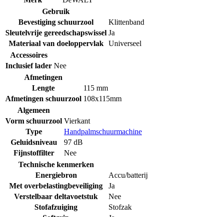
Gebruik
Bevestiging schuurzool
Klittenband
Sleutelvrije gereedschapswissel
Ja
Materiaal van doeloppervlak
Universeel
Accessoires
Inclusief lader
Nee
Afmetingen
Lengte
115 mm
Afmetingen schuurzool
108x115mm
Algemeen
Vorm schuurzool
Vierkant
Type
Handpalmschuurmachine
Geluidsniveau
97 dB
Fijnstoffilter
Nee
Technische kenmerken
Energiebron
Accu/batterij
Met overbelastingbeveiliging
Ja
Verstelbaar deltavoetstuk
Nee
Stofafzuiging
Stofzak