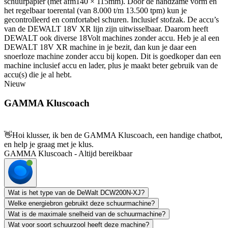
schuurpapier (met afm140 × 115mm). Door de handzame vorm en
het regelbaar toerental (van 8.000 t/m 13.500 tpm) kun je
gecontrolleerd en comfortabel schuren. Inclusief stofzak. De accu’s
van de DEWALT 18V XR lijn zijn uitwisselbaar. Daarom heeft
DEWALT ook diverse 18Volt machines zonder accu. Heb je al een
DEWALT 18V XR machine in je bezit, dan kun je daar een
snoerloze machine zonder accu bij kopen. Dit is goedkoper dan een
machine inclusief accu en lader, plus je maakt beter gebruik van de
accu(s) die je al hebt.
Nieuw
GAMMA Kluscoach
👋
Hoi klusser, ik ben de GAMMA Kluscoach, een handige chatbot,
en help je graag met je klus.
GAMMA Kluscoach - Altijd bereikbaar
Wat is het type van de DeWalt DCW200N-XJ?
Welke energiebron gebruikt deze schuurmachine?
Wat is de maximale snelheid van de schuurmachine?
Wat voor soort schuurzool heeft deze machine?