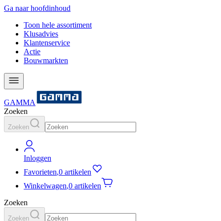
Ga naar hoofdinhoud
Toon hele assortiment
Klusadvies
Klantenservice
Actie
Bouwmarkten
GAMMA
Zoeken
Zoeken
Inloggen
Favorieten
,
0 artikelen
Winkelwagen
,
0 artikelen
Zoeken
Zoeken