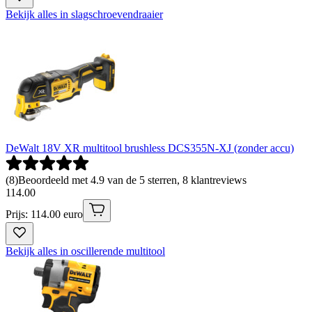
Bekijk alles in slagschroevendraaier
DeWalt 18V XR multitool brushless DCS355N-XJ (zonder accu)
(
8
)
Beoordeeld met 4.9 van de 5 sterren, 8 klantreviews
114
.
00
Prijs: 114.00 euro
Bekijk alles in oscillerende multitool