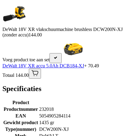
DeWalt 18V XR vlakschuurmachine brushless DCW200N-XJ
(zonder accu)
144.00
Voeg product toe aan set
DeWalt 18V XR accu 5.0Ah DCB184-XJ
+ 70.49
Totaal 144.00
Specificaties
Product
Productnummer
232018
EAN
5054905284114
Gewicht product
1435 gr
Type(nummer)
DCW200N-XJ
Merk
DeWALT