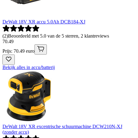
DeWalt 18V XR accu 5.0Ah DCB184-XJ
(
2
)
Beoordeeld met 5.0 van de 5 sterren, 2 klantreviews
70
.
49
Prijs: 70.49 euro
Bekijk alles in accu/batterij
DeWalt 18V XR excentrische schuurmachine DCW210N-XJ
(zonder accu)