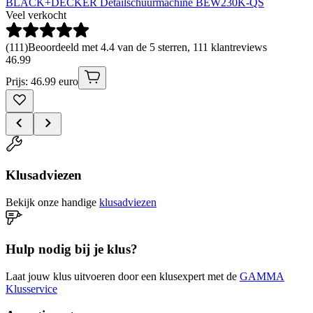
BLACK+DECKER Detailschuurmachine BEW230K-QS
Veel verkocht
(
111
)
Beoordeeld met 4.4 van de 5 sterren, 111 klantreviews
46
.
99
Prijs: 46.99 euro
Klusadviezen
Bekijk onze handige
klusadviezen
Hulp nodig bij je klus?
Laat jouw klus uitvoeren door een klusexpert met de
GAMMA
Klusservice