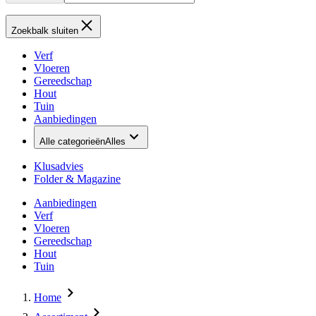
Zoekbalk sluiten
Verf
Vloeren
Gereedschap
Hout
Tuin
Aanbiedingen
Alle categorieën
Alles
Klusadvies
Folder & Magazine
Aanbiedingen
Verf
Vloeren
Gereedschap
Hout
Tuin
Home