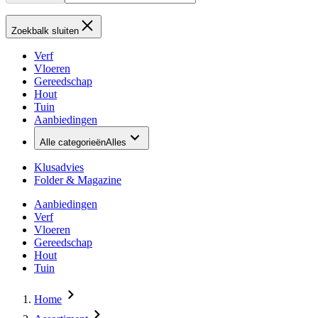
Zoekbalk sluiten
Verf
Vloeren
Gereedschap
Hout
Tuin
Aanbiedingen
Alle categorieën
Alles
Klusadvies
Folder & Magazine
Aanbiedingen
Verf
Vloeren
Gereedschap
Hout
Tuin
Home