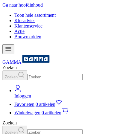
Ga naar hoofdinhoud
Toon hele assortiment
Klusadvies
Klantenservice
Actie
Bouwmarkten
GAMMA
Zoeken
Zoeken
Inloggen
Favorieten
,
0 artikelen
Winkelwagen
,
0 artikelen
Zoeken
Zoeken