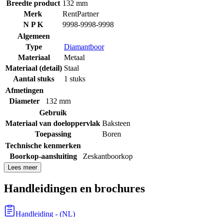
Breedte product
132 mm
Merk
RentPartner
N P K
9998-9998-9998
Algemeen
Type
Diamantboor
Materiaal
Metaal
Materiaal (detail)
Staal
Aantal stuks
1 stuks
Afmetingen
Diameter
132 mm
Gebruik
Materiaal van doeloppervlak
Baksteen
Toepassing
Boren
Technische kenmerken
Boorkop-aansluiting
Zeskantboorkop
Lees meer
Handleidingen en brochures
Handleiding
- (
NL
)