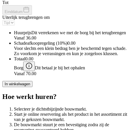
Tot
Einddatum
Uiterlijk terugbrengen om
Huurprijs
Dit verrekenen we met de borg bij het terugbrengen
Vanaf
36.00
Schadeafkoopregeling (10%)
0.00
Voor slechts een klein bedrag ben je beschermd tegen schade.
Zo voorkom je verrassingen en kun je zorgeloos klussen.
Totaal
0.00
Borg
Dit betaal je bij het ophalen
Vanaf
70.00
In winkelwagen
Hoe werkt huren?
Selecteer je dichtstbijzijnde bouwmarkt.
Start je online reservering als het product in het assortiment zit
van je gekozen bouwmarkt.
De bouwmarkt stuurt je een bevestiging zodra zij de
reservering geaccepteerd hebben.