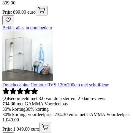
899
.
00
Prijs: 899.00 euro
Bekijk alles in douchedeur
Douchecabine Contour RVS 120x200cm met schuifdeur
(
2
)
Beoordeeld met 3.0 van de 5 sterren, 2 klantreviews
734.30
met GAMMA Voordeelpas
30% korting
30% korting
30% korting, voordeelprijs: 734.30 euro met GAMMA Voordeelpas
1
.
049
.
00
Prijs: 1.049.00 euro