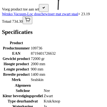
Voeg product toe aan set
Wenko Vacuum-Loc douchewisser mat zwart staal
+ 23.19
Totaal 734.30
Specificaties
Product
Productnummer
109736
EAN
8719401726632
Gewicht product
72000 gr
Hoogte product
2000 mm
Lengte product
900 mm
Breedte product
1400 mm
Merk
Sealskin
Algemeen
Softclose
Nee
Kleur bevestigingsprofiel
Zwart
Type deurhandvat
Kruk/knop
Waterkering
Ja