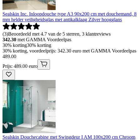
Sealskin Inc. Inloopdouche type A3 90x200 cm met douchemand, 8
mm helder veiligheidsglas met antikalklaag Zilver hoogglans
(
3
)
Beoordeeld met 4.7 van de 5 sterren, 3 klantreviews
342.30
met GAMMA Voordeelpas
30% korting
30% korting
30% korting, voordeelprijs: 342.30 euro met GAMMA Voordeelpas
489
.
00
Prijs: 489.00 euro
Sealskin Douchecabine met Swingdeur I AM 100x200 cm Chroom