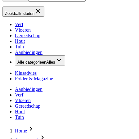
Zoekbalk sluiten
Verf
Vloeren
Gereedschap
Hout
Tuin
Aanbiedingen
Alle categorieën
Alles
Klusadvies
Folder & Magazine
Aanbiedingen
Verf
Vloeren
Gereedschap
Hout
Tuin
Home