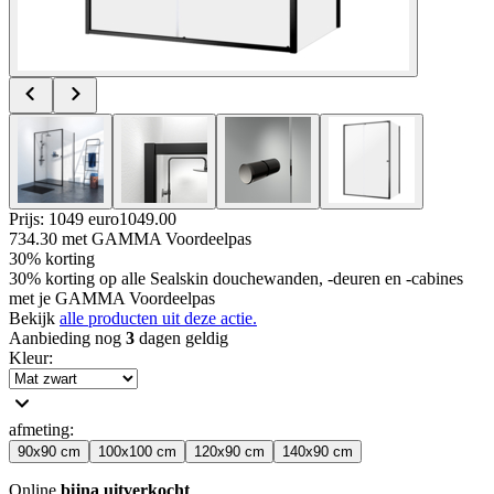
Prijs: 1049 euro
1049
.
00
734.30
met GAMMA Voordeelpas
30% korting
30% korting op alle Sealskin douchewanden, -deuren en -cabines
met je GAMMA Voordeelpas
Bekijk
alle producten uit deze actie.
Aanbieding nog
3
dagen geldig
Kleur
:
afmeting
:
90x90 cm
100x100 cm
120x90 cm
140x90 cm
Online
bijna uitverkocht