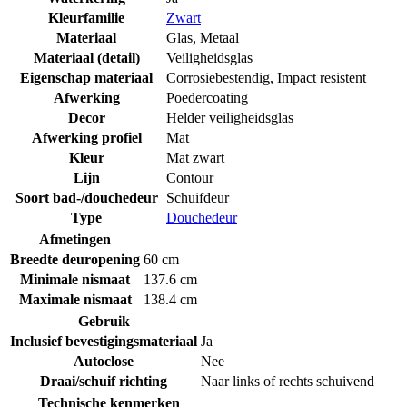
Kleurfamilie
Zwart
Materiaal
Glas
,
Metaal
Materiaal (detail)
Veiligheidsglas
Eigenschap materiaal
Corrosiebestendig
,
Impact resistent
Afwerking
Poedercoating
Decor
Helder veiligheidsglas
Afwerking profiel
Mat
Kleur
Mat zwart
Lijn
Contour
Soort bad-/douchedeur
Schuifdeur
Type
Douchedeur
Afmetingen
Breedte deuropening
60 cm
Minimale nismaat
137.6 cm
Maximale nismaat
138.4 cm
Gebruik
Inclusief bevestigingsmateriaal
Ja
Autoclose
Nee
Draai/schuif richting
Naar links of rechts schuivend
Technische kenmerken