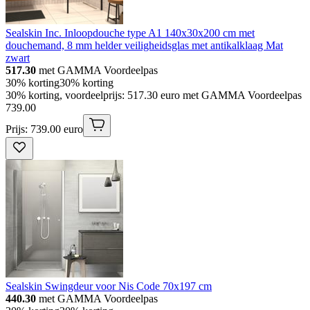
Sealskin Inc. Inloopdouche type A1 140x30x200 cm met
douchemand, 8 mm helder veiligheidsglas met antikalklaag Mat
zwart
517.30
met GAMMA Voordeelpas
30% korting
30% korting
30% korting, voordeelprijs: 517.30 euro met GAMMA Voordeelpas
739
.
00
Prijs: 739.00 euro
Sealskin Swingdeur voor Nis Code 70x197 cm
440.30
met GAMMA Voordeelpas