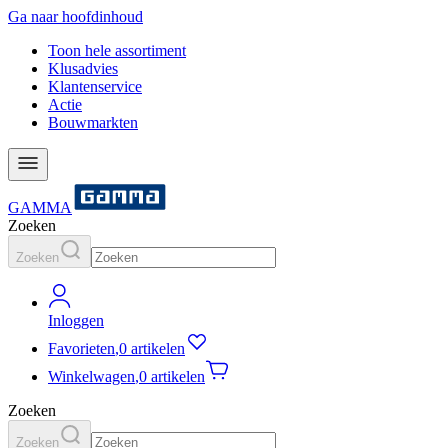
Ga naar hoofdinhoud
Toon hele assortiment
Klusadvies
Klantenservice
Actie
Bouwmarkten
GAMMA
Zoeken
Zoeken
Inloggen
Favorieten
,
0 artikelen
Winkelwagen
,
0 artikelen
Zoeken
Zoeken