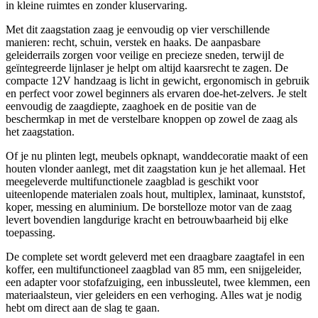
in kleine ruimtes en zonder kluservaring.
Met dit zaagstation zaag je eenvoudig op vier verschillende
manieren: recht, schuin, verstek en haaks. De aanpasbare
geleiderrails zorgen voor veilige en precieze sneden, terwijl de
geïntegreerde lijnlaser je helpt om altijd kaarsrecht te zagen. De
compacte 12V handzaag is licht in gewicht, ergonomisch in gebruik
en perfect voor zowel beginners als ervaren doe-het-zelvers. Je stelt
eenvoudig de zaagdiepte, zaaghoek en de positie van de
beschermkap in met de verstelbare knoppen op zowel de zaag als
het zaagstation.
Of je nu plinten legt, meubels opknapt, wanddecoratie maakt of een
houten vlonder aanlegt, met dit zaagstation kun je het allemaal. Het
meegeleverde multifunctionele zaagblad is geschikt voor
uiteenlopende materialen zoals hout, multiplex, laminaat, kunststof,
koper, messing en aluminium. De borstelloze motor van de zaag
levert bovendien langdurige kracht en betrouwbaarheid bij elke
toepassing.
De complete set wordt geleverd met een draagbare zaagtafel in een
koffer, een multifunctioneel zaagblad van 85 mm, een snijgeleider,
een adapter voor stofafzuiging, een inbussleutel, twee klemmen, een
materiaalsteun, vier geleiders en een verhoging. Alles wat je nodig
hebt om direct aan de slag te gaan.