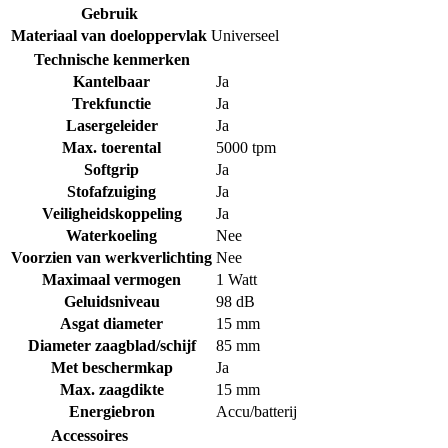
Gebruik
Materiaal van doeloppervlak
Universeel
Technische kenmerken
Kantelbaar
Ja
Trekfunctie
Ja
Lasergeleider
Ja
Max. toerental
5000 tpm
Softgrip
Ja
Stofafzuiging
Ja
Veiligheidskoppeling
Ja
Waterkoeling
Nee
Voorzien van werkverlichting
Nee
Maximaal vermogen
1 Watt
Geluidsniveau
98 dB
Asgat diameter
15 mm
Diameter zaagblad/schijf
85 mm
Met beschermkap
Ja
Max. zaagdikte
15 mm
Energiebron
Accu/batterij
Accessoires