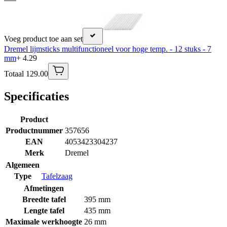
Voeg product toe aan set
Dremel lijmsticks multifunctioneel voor hoge temp. - 12 stuks - 7
mm
+ 4.29
Totaal 129.00
Specificaties
Product
Productnummer
357656
EAN
4053423304237
Merk
Dremel
Algemeen
Type
Tafelzaag
Afmetingen
Breedte tafel
395 mm
Lengte tafel
435 mm
Maximale werkhoogte
26 mm