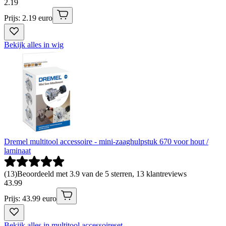
2
.
19
Prijs: 2.19 euro
Bekijk alles in wig
Dremel multitool accessoire - mini-zaaghulpstuk 670 voor hout /
laminaat
(
13
)
Beoordeeld met 3.9 van de 5 sterren, 13 klantreviews
43
.
99
Prijs: 43.99 euro
Bekijk alles in multitool accessoireset