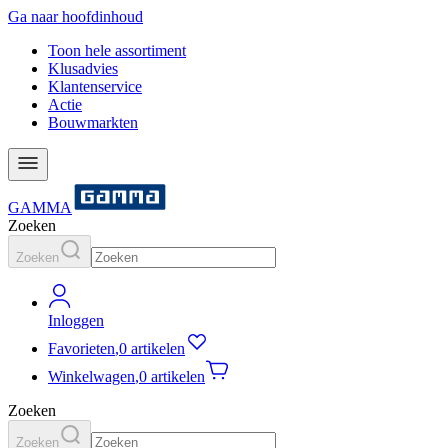
Ga naar hoofdinhoud
Toon hele assortiment
Klusadvies
Klantenservice
Actie
Bouwmarkten
GAMMA
Zoeken
Zoeken
Inloggen
Favorieten
,
0 artikelen
Winkelwagen
,
0 artikelen
Zoeken
Zoeken