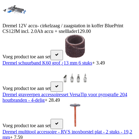
Dremel 12V accu- cirkelzaag / zaagstation in koffer BluePrint
CS12JM incl. 2.0Ah accu + snelllader
129.00
Voeg product toe aan set
Dremel schuurband K60 grof ¿13 mm 6 stuks
+ 3.49
Voeg product toe aan set
Dremel graveerpen accessoiresset VersaTip voor pyrografie 204
houtbranden - 4-delig
+ 28.49
Voeg product toe aan set
Dremel multitool accessoire - RVS inoxborstel plat - 2 stuks - 19,2
mm
+ 7.59