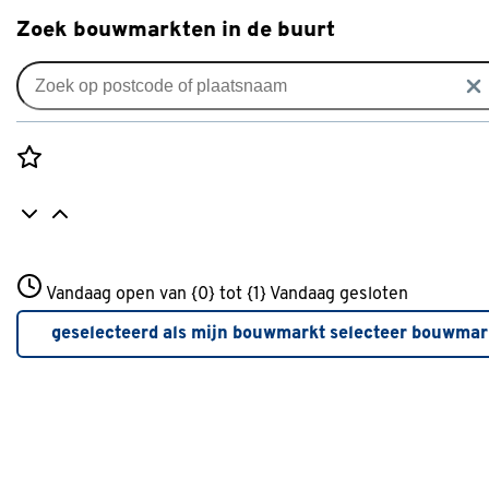
Zoek bouwmarkten in de buurt
Elektrisch gereedschap
Populaire filters
Rozenstraat 3
Vandaag open van {0} tot {1}
Vandaag gesloten
3772JH Amersfoort
Decoupeerzaag
Decoupeerzaag
(39)
+31 01234567
geselecteerd als mijn bouwmarkt
selecteer bouwmar
Meer over deze bouwmarkt
Cirkelzaag
Cirkelzaag
(19)
Reciprozaag
Reciprozaag
(25)
Bosch
Bosch
(19)