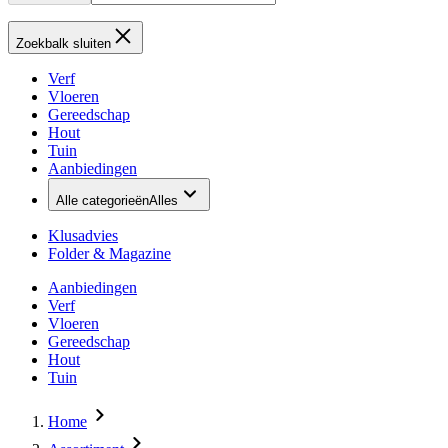
Zoekbalk sluiten
Verf
Vloeren
Gereedschap
Hout
Tuin
Aanbiedingen
Alle categorieën
Alles
Klusadvies
Folder & Magazine
Aanbiedingen
Verf
Vloeren
Gereedschap
Hout
Tuin
Home