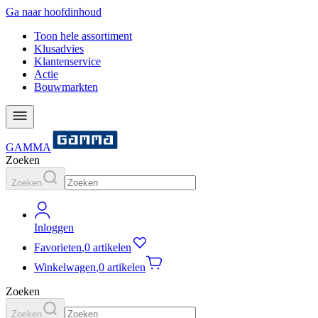
Ga naar hoofdinhoud
Toon hele assortiment
Klusadvies
Klantenservice
Actie
Bouwmarkten
GAMMA
Zoeken
Zoeken
Inloggen
Favorieten
,
0 artikelen
Winkelwagen
,
0 artikelen
Zoeken
Zoeken