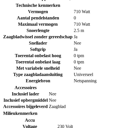
Technische kenmerken
Vermogen
710 Watt
Aantal pendelstanden
0
Maximaal vermogen
710 Watt
Snoerlengte
2.5 m
Zaagbladwissel zonder gereedschap
Ja
Snellader
Nee
Softgrip
Ja
Toerental onbelast hoog
0 tpm
Toerental onbelast laag
0 tpm
Met variabele snelheid
Nee
Type zaagbladaansluiting
Universeel
Energiebron
Netspanning
Accessoires
Inclusief lader
Nee
Inclusief opbergmiddel
Nee
Accessoires bijgeleverd
Zaagblad
Milieukenmerken
Accu
Voltage
230 Volt