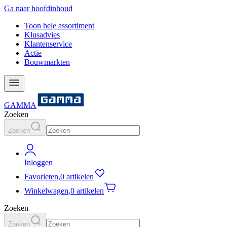
Ga naar hoofdinhoud
Toon hele assortiment
Klusadvies
Klantenservice
Actie
Bouwmarkten
GAMMA
Zoeken
Zoeken
Inloggen
Favorieten
,
0 artikelen
Winkelwagen
,
0 artikelen
Zoeken
Zoeken