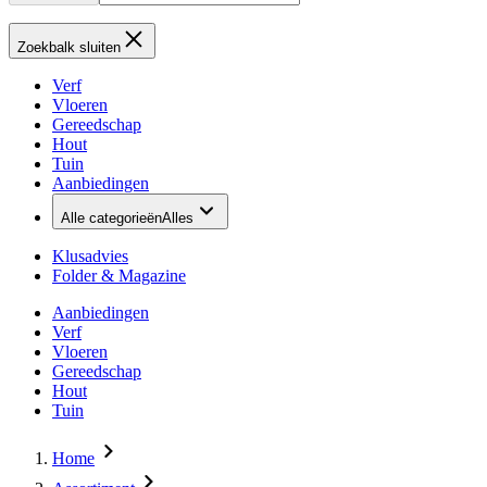
Zoekbalk sluiten
Verf
Vloeren
Gereedschap
Hout
Tuin
Aanbiedingen
Alle categorieën
Alles
Klusadvies
Folder & Magazine
Aanbiedingen
Verf
Vloeren
Gereedschap
Hout
Tuin
Home