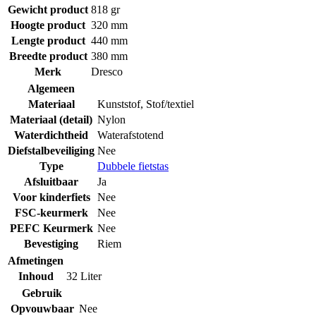
Gewicht product
818 gr
Hoogte product
320 mm
Lengte product
440 mm
Breedte product
380 mm
Merk
Dresco
Algemeen
Materiaal
Kunststof
,
Stof/textiel
Materiaal (detail)
Nylon
Waterdichtheid
Waterafstotend
Diefstalbeveiliging
Nee
Type
Dubbele fietstas
Afsluitbaar
Ja
Voor kinderfiets
Nee
FSC-keurmerk
Nee
PEFC Keurmerk
Nee
Bevestiging
Riem
Afmetingen
Inhoud
32 Liter
Gebruik
Opvouwbaar
Nee