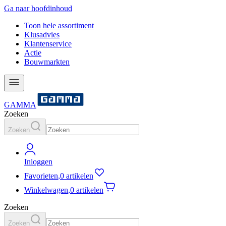
Ga naar hoofdinhoud
Toon hele assortiment
Klusadvies
Klantenservice
Actie
Bouwmarkten
GAMMA
Zoeken
Zoeken
Inloggen
Favorieten
,
0 artikelen
Winkelwagen
,
0 artikelen
Zoeken
Zoeken