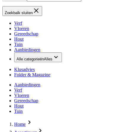
Zoekbalk sluiten
Verf
Vloeren
Gereedschap
Hout
Tuin
Aanbiedingen
Alle categorieën
Alles
Klusadvies
Folder & Magazine
Aanbiedingen
Verf
Vloeren
Gereedschap
Hout
Tuin
Home