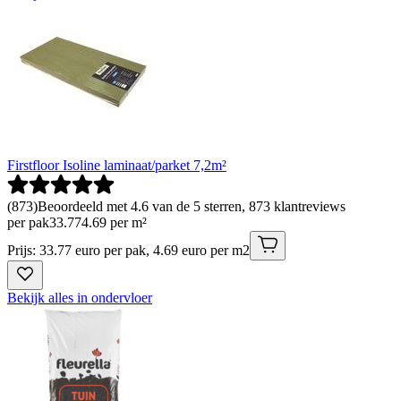
Firstfloor Isoline laminaat/parket 7,2m²
(
873
)
Beoordeeld met 4.6 van de 5 sterren, 873 klantreviews
per pak
33
.
77
4.69 per m²
Prijs: 33.77 euro per pak, 4.69 euro per m2
Bekijk alles in ondervloer