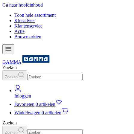
Ga naar hoofdinhoud
Toon hele assortiment
Klusadvies
Klantenservice
Actie
Bouwmarkten
GAMMA
Zoeken
Zoeken
Inloggen
Favorieten
,
0 artikelen
Winkelwagen
,
0 artikelen
Zoeken
Zoeken