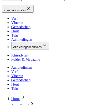
Zoekbalk sluiten
Verf
Vloeren
Gereedschap
Hout
Tuin
Aanbiedingen
Alle categorieën
Alles
Klusadvies
Folder & Magazine
Aanbiedingen
Verf
Vloeren
Gereedschap
Hout
Tuin
Home