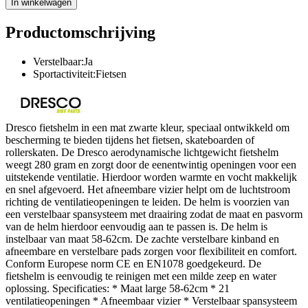
In winkelwagen
Productomschrijving
Verstelbaar:Ja
Sportactiviteit:Fietsen
Dresco fietshelm in een mat zwarte kleur, speciaal ontwikkeld om
bescherming te bieden tijdens het fietsen, skateboarden of
rollerskaten. De Dresco aerodynamische lichtgewicht fietshelm
weegt 280 gram en zorgt door de eenentwintig openingen voor een
uitstekende ventilatie. Hierdoor worden warmte en vocht makkelijk
en snel afgevoerd. Het afneembare vizier helpt om de luchtstroom
richting de ventilatieopeningen te leiden. De helm is voorzien van
een verstelbaar spansysteem met draairing zodat de maat en pasvorm
van de helm hierdoor eenvoudig aan te passen is. De helm is
instelbaar van maat 58-62cm. De zachte verstelbare kinband en
afneembare en verstelbare pads zorgen voor flexibiliteit en comfort.
Conform Europese norm CE en EN1078 goedgekeurd. De
fietshelm is eenvoudig te reinigen met een milde zeep en water
oplossing. Specificaties: * Maat large 58-62cm * 21
ventilatieopeningen * Afneembaar vizier * Verstelbaar spansysteem