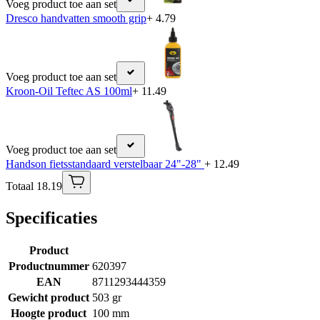
Voeg product toe aan set
Dresco handvatten smooth grip
+ 4.79
Voeg product toe aan set
Kroon-Oil Teftec AS 100ml
+ 11.49
Voeg product toe aan set
Handson fietsstandaard verstelbaar 24"-28"
+ 12.49
Totaal 18.19
Specificaties
Product
Productnummer
620397
EAN
8711293444359
Gewicht product
503 gr
Hoogte product
100 mm