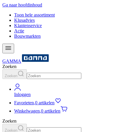
Ga naar hoofdinhoud
Toon hele assortiment
Klusadvies
Klantenservice
Actie
Bouwmarkten
GAMMA
Zoeken
Zoeken
Inloggen
Favorieten
,
0 artikelen
Winkelwagen
,
0 artikelen
Zoeken
Zoeken