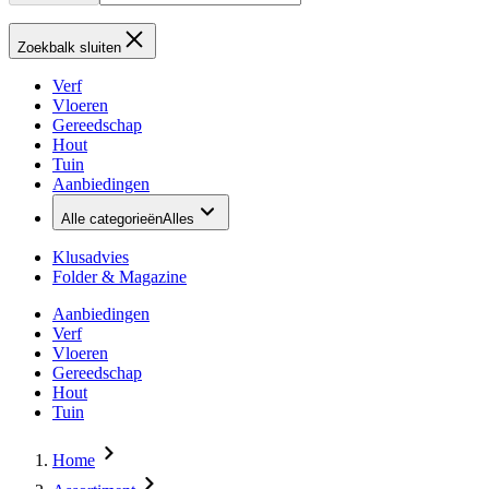
Zoekbalk sluiten
Verf
Vloeren
Gereedschap
Hout
Tuin
Aanbiedingen
Alle categorieën
Alles
Klusadvies
Folder & Magazine
Aanbiedingen
Verf
Vloeren
Gereedschap
Hout
Tuin
Home