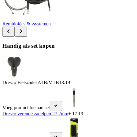
Remblokjes & -systemen
Handig als set kopen
Dresco Fietszadel ATB/MTB
18.19
Voeg product toe aan set
Dresco verende zadelpen 27,2mm
+ 17.19