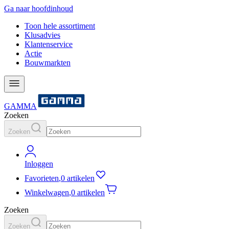
Ga naar hoofdinhoud
Toon hele assortiment
Klusadvies
Klantenservice
Actie
Bouwmarkten
GAMMA
Zoeken
Zoeken
Inloggen
Favorieten
,
0 artikelen
Winkelwagen
,
0 artikelen
Zoeken
Zoeken