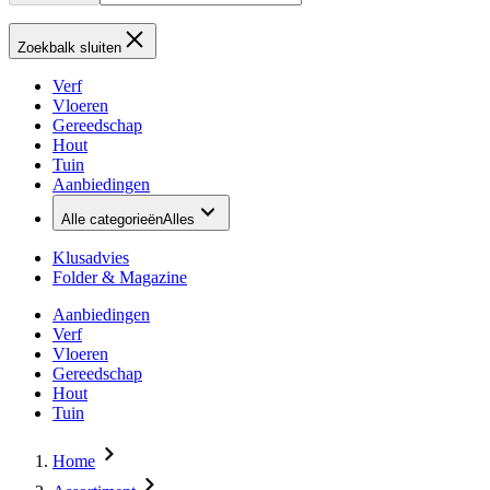
Zoekbalk sluiten
Verf
Vloeren
Gereedschap
Hout
Tuin
Aanbiedingen
Alle categorieën
Alles
Klusadvies
Folder & Magazine
Aanbiedingen
Verf
Vloeren
Gereedschap
Hout
Tuin
Home