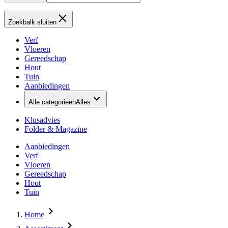
Zoekbalk sluiten
Verf
Vloeren
Gereedschap
Hout
Tuin
Aanbiedingen
Alle categorieën
Alles
Klusadvies
Folder & Magazine
Aanbiedingen
Verf
Vloeren
Gereedschap
Hout
Tuin
Home