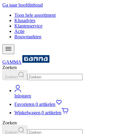
Ga naar hoofdinhoud
Toon hele assortiment
Klusadvies
Klantenservice
Actie
Bouwmarkten
GAMMA
Zoeken
Zoeken
Inloggen
Favorieten
,
0 artikelen
Winkelwagen
,
0 artikelen
Zoeken
Zoeken