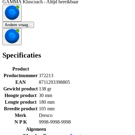
GAMMA Kluscoach - Altijd bereikbaar
Andere vraag...
Specificaties
Product
Productnummer
372213
EAN
8711293398805
Gewicht product
138 gr
Hoogte product
30 mm
Lengte product
180 mm
Breedte product
105 mm
Merk
Dresco
N P K
9998-9998-9998
Algemeen