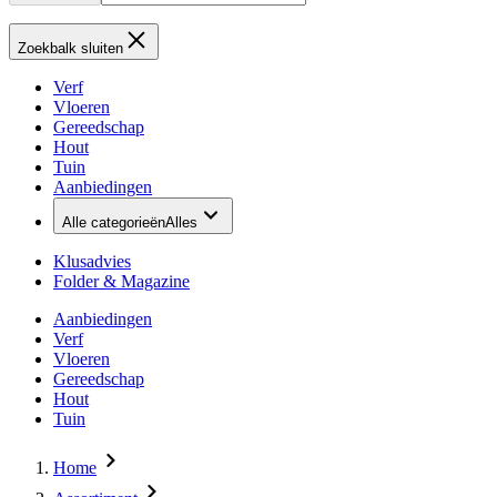
Zoekbalk sluiten
Verf
Vloeren
Gereedschap
Hout
Tuin
Aanbiedingen
Alle categorieën
Alles
Klusadvies
Folder & Magazine
Aanbiedingen
Verf
Vloeren
Gereedschap
Hout
Tuin
Home