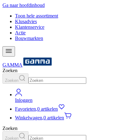
Ga naar hoofdinhoud
Toon hele assortiment
Klusadvies
Klantenservice
Actie
Bouwmarkten
GAMMA
Zoeken
Zoeken
Inloggen
Favorieten
,
0 artikelen
Winkelwagen
,
0 artikelen
Zoeken
Zoeken