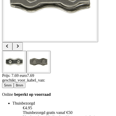
Prijs: 7.69 euro
7
.
69
geschikt_voor_kabel_van
:
5mm
8mm
Online
beperkt op voorraad
Thuisbezorgd
€4.95
Thuisbezorgd gratis vanaf €50