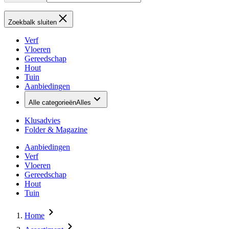
Zoekbalk sluiten
Verf
Vloeren
Gereedschap
Hout
Tuin
Aanbiedingen
Alle categorieën
Alles
Klusadvies
Folder & Magazine
Aanbiedingen
Verf
Vloeren
Gereedschap
Hout
Tuin
Home