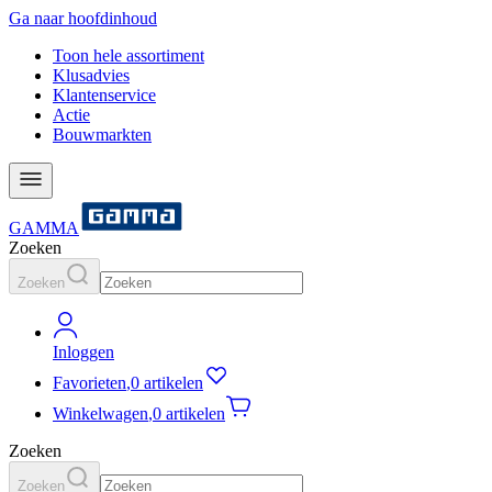
Ga naar hoofdinhoud
Toon hele assortiment
Klusadvies
Klantenservice
Actie
Bouwmarkten
GAMMA
Zoeken
Zoeken
Inloggen
Favorieten
,
0 artikelen
Winkelwagen
,
0 artikelen
Zoeken
Zoeken