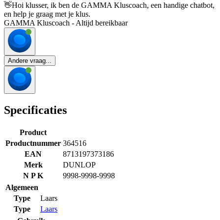
👋
Hoi klusser, ik ben de GAMMA Kluscoach, een handige chatbot,
en help je graag met je klus.
GAMMA Kluscoach - Altijd bereikbaar
Andere vraag...
Specificaties
Product
Productnummer
364516
EAN
8713197373186
Merk
DUNLOP
N P K
9998-9998-9998
Algemeen
Type
Laars
Type
Laars