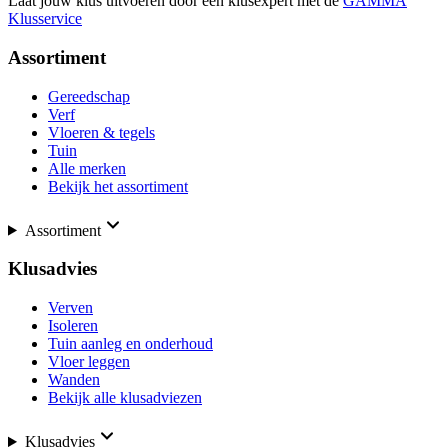
Laat jouw klus uitvoeren door een klusexpert met de
GAMMA
Klusservice
Assortiment
Gereedschap
Verf
Vloeren & tegels
Tuin
Alle merken
Bekijk het assortiment
Assortiment
Klusadvies
Verven
Isoleren
Tuin aanleg en onderhoud
Vloer leggen
Wanden
Bekijk alle klusadviezen
Klusadvies