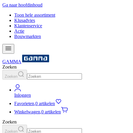
Ga naar hoofdinhoud
Toon hele assortiment
Klusadvies
Klantenservice
Actie
Bouwmarkten
GAMMA
Zoeken
Zoeken
Inloggen
Favorieten
,
0 artikelen
Winkelwagen
,
0 artikelen
Zoeken
Zoeken