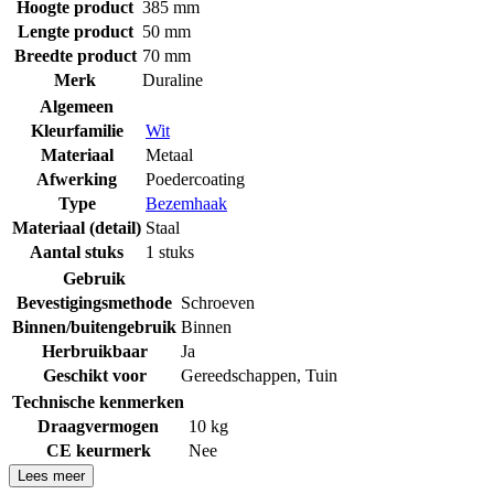
Hoogte product
385 mm
Lengte product
50 mm
Breedte product
70 mm
Merk
Duraline
Algemeen
Kleurfamilie
Wit
Materiaal
Metaal
Afwerking
Poedercoating
Type
Bezemhaak
Materiaal (detail)
Staal
Aantal stuks
1 stuks
Gebruik
Bevestigingsmethode
Schroeven
Binnen/buitengebruik
Binnen
Herbruikbaar
Ja
Geschikt voor
Gereedschappen
,
Tuin
Technische kenmerken
Draagvermogen
10 kg
CE keurmerk
Nee
Lees meer