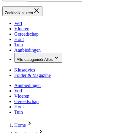
Zoekbalk sluiten
Verf
Vloeren
Gereedschap
Hout
Tuin
Aanbiedingen
Alle categorieën
Alles
Klusadvies
Folder & Magazine
Aanbiedingen
Verf
Vloeren
Gereedschap
Hout
Tuin
Home