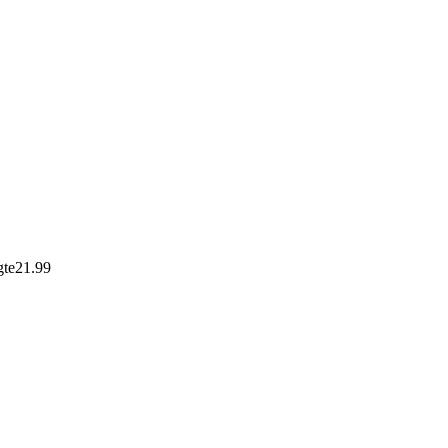
gte
21.99