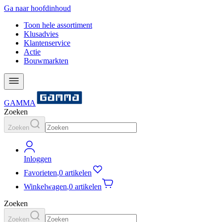
Ga naar hoofdinhoud
Toon hele assortiment
Klusadvies
Klantenservice
Actie
Bouwmarkten
GAMMA
Zoeken
Zoeken
Inloggen
Favorieten
,
0 artikelen
Winkelwagen
,
0 artikelen
Zoeken
Zoeken