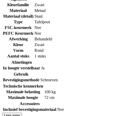
Kleurfamilie
Zwart
Materiaal
Metaal
Materiaal (detail)
Staal
Type
Tafelpoot
FSC-keurmerk
Nee
PEFC Keurmerk
Nee
Afwerking
Behandeld
Kleur
Zwart
Vorm
Rond
Aantal stuks
1 stuks
Afmetingen
In hoogte verstelbaar
Ja
Gebruik
Bevestigingsmethode
Schroeven
Technische kenmerken
Maximale belasting
100 kg
Maximale hoogte
72 cm
Accessoires
Inclusief bevestigingsmateriaal
Nee
Lees meer