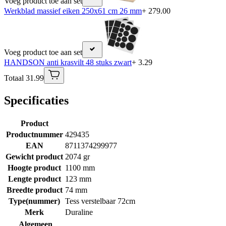
Voeg product toe aan set
Werkblad massief eiken 250x61 cm 26 mm
+ 279.00
Voeg product toe aan set
HANDSON anti krasvilt 48 stuks zwart
+ 3.29
Totaal 31.99
Specificaties
Product
Productnummer
429435
EAN
8711374299977
Gewicht product
2074 gr
Hoogte product
1100 mm
Lengte product
123 mm
Breedte product
74 mm
Type(nummer)
Tess verstelbaar 72cm
Merk
Duraline
Algemeen