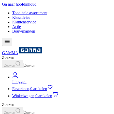
Ga naar hoofdinhoud
Toon hele assortiment
Klusadvies
Klantenservice
Actie
Bouwmarkten
GAMMA
Zoeken
Zoeken
Inloggen
Favorieten
,
0 artikelen
Winkelwagen
,
0 artikelen
Zoeken
Zoeken