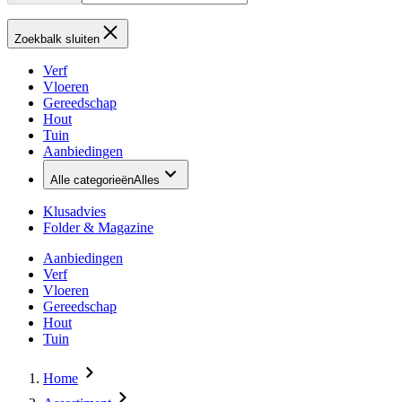
Zoekbalk sluiten
Verf
Vloeren
Gereedschap
Hout
Tuin
Aanbiedingen
Alle categorieën
Alles
Klusadvies
Folder & Magazine
Aanbiedingen
Verf
Vloeren
Gereedschap
Hout
Tuin
Home