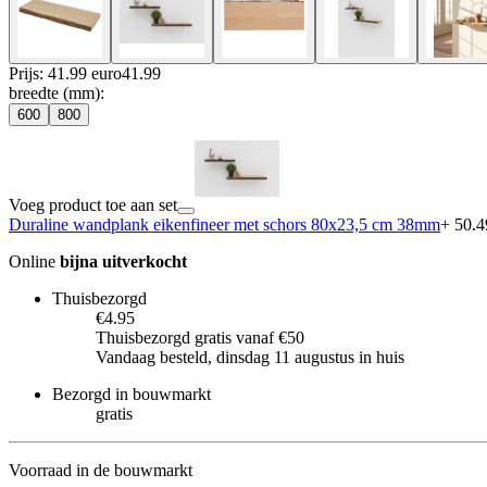
Prijs: 41.99 euro
41
.
99
breedte (mm)
:
600
800
Voeg product toe aan set
Duraline wandplank eikenfineer met schors 80x23,5 cm 38mm
+ 50.4
Online
bijna uitverkocht
Thuisbezorgd
€4.95
Thuisbezorgd gratis vanaf €50
Vandaag besteld, dinsdag 11 augustus in huis
Bezorgd in bouwmarkt
gratis
Voorraad in de bouwmarkt