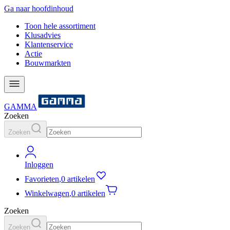
Ga naar hoofdinhoud
Toon hele assortiment
Klusadvies
Klantenservice
Actie
Bouwmarkten
GAMMA
Zoeken
Zoeken
Inloggen
Favorieten
,
0 artikelen
Winkelwagen
,
0 artikelen
Zoeken
Zoeken