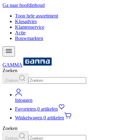
Ga naar hoofdinhoud
Toon hele assortiment
Klusadvies
Klantenservice
Actie
Bouwmarkten
GAMMA
Zoeken
Zoeken
Inloggen
Favorieten
,
0 artikelen
Winkelwagen
,
0 artikelen
Zoeken
Zoeken