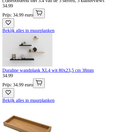
(
5
)
Beoordeeld met 3.4 van de 5 sterren, 5 klantreviews
34
.
99
Prijs: 34.99 euro
Bekijk alles in muurplanken
Duraline wandplank XL4 wit 80x23,5 cm 38mm
34
.
99
Prijs: 34.99 euro
Bekijk alles in muurplanken