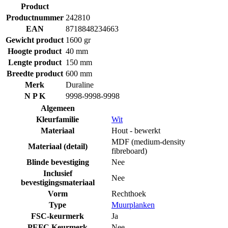
Product
Productnummer
242810
EAN
8718848234663
Gewicht product
1600 gr
Hoogte product
40 mm
Lengte product
150 mm
Breedte product
600 mm
Merk
Duraline
N P K
9998-9998-9998
Algemeen
Kleurfamilie
Wit
Materiaal
Hout - bewerkt
MDF (medium-density
Materiaal (detail)
fibreboard)
Blinde bevestiging
Nee
Inclusief
Nee
bevestigingsmateriaal
Vorm
Rechthoek
Type
Muurplanken
FSC-keurmerk
Ja
PEFC Keurmerk
Nee