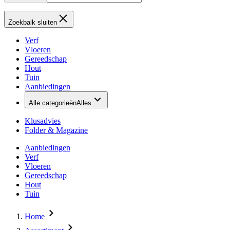
Zoekbalk sluiten
Verf
Vloeren
Gereedschap
Hout
Tuin
Aanbiedingen
Alle categorieën
Alles
Klusadvies
Folder & Magazine
Aanbiedingen
Verf
Vloeren
Gereedschap
Hout
Tuin
Home