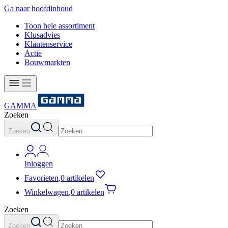
Ga naar hoofdinhoud
Toon hele assortiment
Klusadvies
Klantenservice
Actie
Bouwmarkten
GAMMA
Zoeken
Zoeken
Inloggen
Favorieten
,
0 artikelen
Winkelwagen
,
0 artikelen
Zoeken
Zoeken