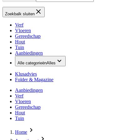
Zoekbalk sluiten
Verf
Vloeren
Gereedschap
Hout
Tuin
Aanbiedingen
Alle categorieën
Alles
Klusadvies
Folder & Magazine
Aanbiedingen
Verf
Vloeren
Gereedschap
Hout
Tuin
Home