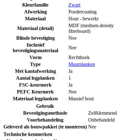
Kleurfamilie
Zwart
Afwerking
Poedercoating
Materiaal
Hout - bewerkt
MDF (medium-density
Materiaal (detail)
fibreboard)
Blinde bevestiging
Nee
Inclusief
Nee
bevestigingsmateriaal
Vorm
Rechthoek
Type
Muurplanken
Met kantafwerking
Ja
Aantal legplanken
1
FSC-keurmerk
Ja
PEFC Keurmerk
Nee
Materiaal legplanken
Massief hout
Gebruik
Bevestigingsmethode
Zelfklemmend
Voorbehandeling
Onbehandeld
Geleverd als bouwpakket (te monteren)
Nee
Technische kenmerken