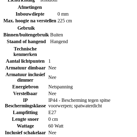
Afmetingen
Inbouwdiepte
0 mm
Max. hoogte na verstellen
225 cm
Gebruik
Binnen/buitengebruik
Buiten
Staand of hangend
Hangend
Technische
kenmerken
Aantal lichtpunten
1
Armatuur dimbaar
Nee
Armatuur inclusief
Nee
dimmer
Energiebron
Netspanning
Verstelbaar
Nee
IP
IP44 - Bescherming tegen spitse
Beschermingsklasse
voorwerpen; spatwaterdicht
Lampfitting
E27
Lengte snoer
0 cm
Wattage
60 Watt
Inclusief schakelaar
Nee