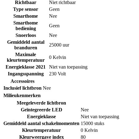
Richtbaar
Niet richtbaar
Type sensor
Geen
Smarthome
Nee
Smarthome
Geen
bediening
Snoerloos
Nee
Gemiddeld aantal
25000 uur
branduren
Maximale
0 Kelvin
kleurtemperatuur
Energieklasse 2021
Niet van toepassing
Ingangsspanning
230 Volt
Accessoires
Inclusief lichtbron
Nee
Milieukenmerken
Meegeleverde lichtbron
Geïntegreerde LED
Nee
Energieklasse
Niet van toepassing
Gemiddeld aantal schakelmomenten
15000 stuks
Kleurtemperatuur
0 Kelvin
Kleurweergave index
80