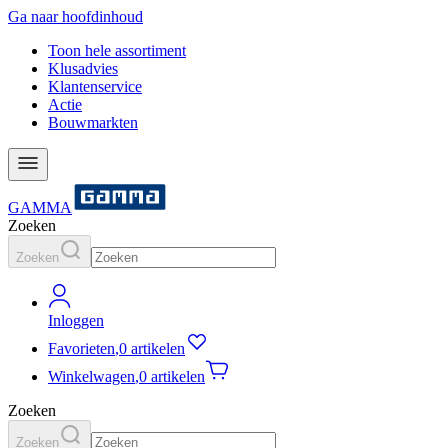
Ga naar hoofdinhoud
Toon hele assortiment
Klusadvies
Klantenservice
Actie
Bouwmarkten
GAMMA
Zoeken
Zoeken
Inloggen
Favorieten
,
0 artikelen
Winkelwagen
,
0 artikelen
Zoeken
Zoeken