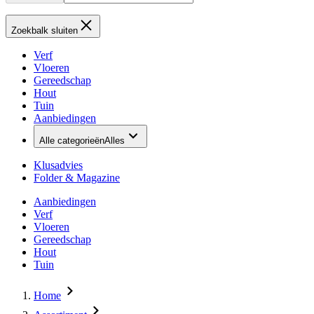
Zoekbalk sluiten
Verf
Vloeren
Gereedschap
Hout
Tuin
Aanbiedingen
Alle categorieën
Alles
Klusadvies
Folder & Magazine
Aanbiedingen
Verf
Vloeren
Gereedschap
Hout
Tuin
Home