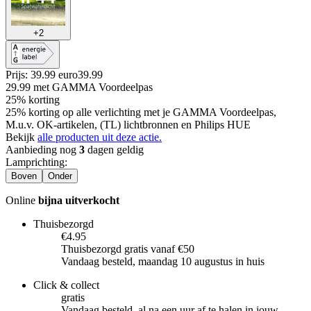
+
2
Prijs: 39.99 euro
39
.
99
29.99
met GAMMA Voordeelpas
25% korting
25% korting op alle verlichting met je GAMMA Voordeelpas,
M.u.v. OK-artikelen, (TL) lichtbronnen en Philips HUE
Bekijk
alle producten uit deze actie.
Aanbieding nog
3
dagen geldig
Lamprichting
:
Boven
Onder
Online
bijna uitverkocht
Thuisbezorgd
€4.95
Thuisbezorgd gratis vanaf €50
Vandaag besteld, maandag 10 augustus in huis
Click & collect
gratis
Vandaag besteld, al na een uur af te halen in jouw