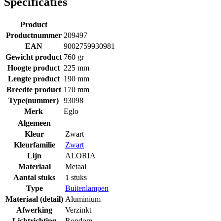
Specificaties
Product
Productnummer
209497
EAN
9002759930981
Gewicht product
760 gr
Hoogte product
225 mm
Lengte product
190 mm
Breedte product
170 mm
Type(nummer)
93098
Merk
Eglo
Algemeen
Kleur
Zwart
Kleurfamilie
Zwart
Lijn
ALORIA
Materiaal
Metaal
Aantal stuks
1 stuks
Type
Buitenlampen
Materiaal (detail)
Aluminium
Afwerking
Verzinkt
Lichtrichting
Rondom