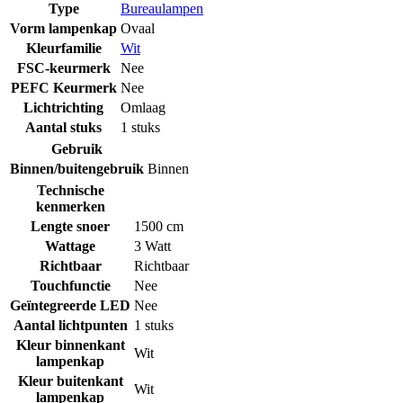
Type
Bureaulampen
Vorm lampenkap
Ovaal
Kleurfamilie
Wit
FSC-keurmerk
Nee
PEFC Keurmerk
Nee
Lichtrichting
Omlaag
Aantal stuks
1 stuks
Gebruik
Binnen/buitengebruik
Binnen
Technische
kenmerken
Lengte snoer
1500 cm
Wattage
3 Watt
Richtbaar
Richtbaar
Touchfunctie
Nee
Geïntegreerde LED
Nee
Aantal lichtpunten
1 stuks
Kleur binnenkant
Wit
lampenkap
Kleur buitenkant
Wit
lampenkap