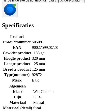
Is de bijgeleverde lichtbron dimbaar?
Andere vraag...
Specificaties
Product
Productnummer
505081
EAN
9002759928728
Gewicht product
1188 gr
Hoogte product
320 mm
Lengte product
125 mm
Breedte product
125 mm
Type(nummer)
92872
Merk
Eglo
Algemeen
Kleur
Wit; Chroom
Lijn
FOX
Materiaal
Metaal
Materiaal (detail)
Staal