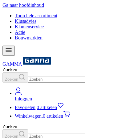
Ga naar hoofdinhoud
Toon hele assortiment
Klusadvies
Klantenservice
Actie
Bouwmarkten
GAMMA
Zoeken
Zoeken
Inloggen
Favorieten
,
0 artikelen
Winkelwagen
,
0 artikelen
Zoeken
Zoeken