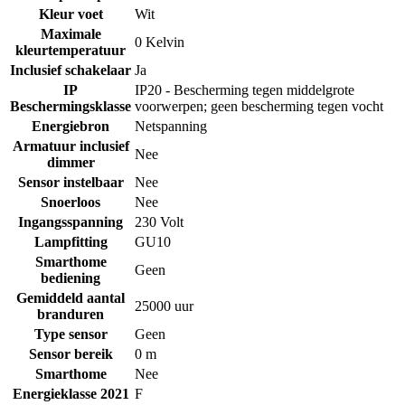
Kleur voet
Wit
Maximale
0 Kelvin
kleurtemperatuur
Inclusief schakelaar
Ja
IP
IP20 - Bescherming tegen middelgrote
Beschermingsklasse
voorwerpen; geen bescherming tegen vocht
Energiebron
Netspanning
Armatuur inclusief
Nee
dimmer
Sensor instelbaar
Nee
Snoerloos
Nee
Ingangsspanning
230 Volt
Lampfitting
GU10
Smarthome
Geen
bediening
Gemiddeld aantal
25000 uur
branduren
Type sensor
Geen
Sensor bereik
0 m
Smarthome
Nee
Energieklasse 2021
F