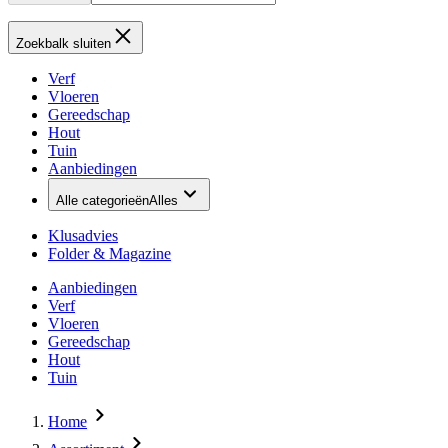
Zoekbalk sluiten
Verf
Vloeren
Gereedschap
Hout
Tuin
Aanbiedingen
Alle categorieën
Alles
Klusadvies
Folder & Magazine
Aanbiedingen
Verf
Vloeren
Gereedschap
Hout
Tuin
Home