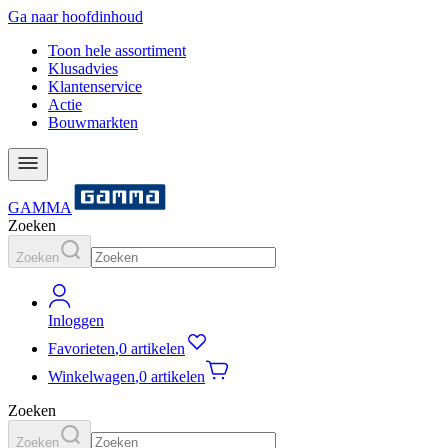
Ga naar hoofdinhoud
Toon hele assortiment
Klusadvies
Klantenservice
Actie
Bouwmarkten
GAMMA
Zoeken
Zoeken
Inloggen
Favorieten
,
0 artikelen
Winkelwagen
,
0 artikelen
Zoeken
Zoeken