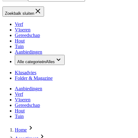
Zoekbalk sluiten
Verf
Vloeren
Gereedschap
Hout
Tuin
Aanbiedingen
Alle categorieën
Alles
Klusadvies
Folder & Magazine
Aanbiedingen
Verf
Vloeren
Gereedschap
Hout
Tuin
Home