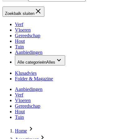
Zoekbalk sluiten
Verf
Vloeren
Gereedschap
Hout
Tuin
Aanbiedingen
Alle categorieën
Alles
Klusadvies
Folder & Magazine
Aanbiedingen
Verf
Vloeren
Gereedschap
Hout
Tuin
Home