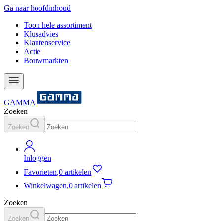
Ga naar hoofdinhoud
Toon hele assortiment
Klusadvies
Klantenservice
Actie
Bouwmarkten
GAMMA
Zoeken
Zoeken
Inloggen
Favorieten
,
0 artikelen
Winkelwagen
,
0 artikelen
Zoeken
Zoeken